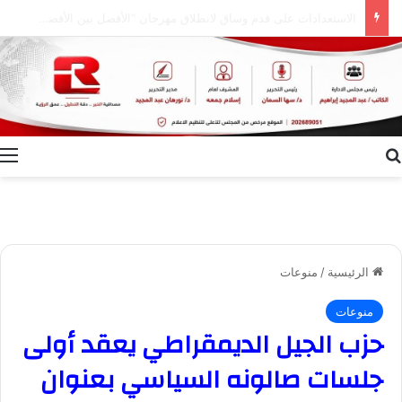
إعلام الوادي الجديد ينظم ندوة توعوية بعنوان “ظاهرة الطلاق.. الأسباب وسبل التغلب عليها”
بحث عن
ا
الرئيسية
/
منوعات
منوعات
حزب الجيل الديمقراطي يعقد أولى
جلسات صالونه السياسي بعنوان