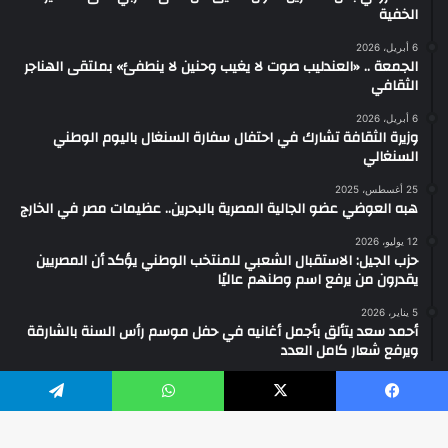
الخفية
6 أبريل، 2026
الجمعة .. «العندليب صوت لا يغيب وحنين لا ينطفئ» بملتقى الهناجر
الثقافي
6 أبريل، 2026
وزيرة الثقافة تشارك في احتفال سفارة السنغال باليوم الوطني
السنغالي
25 أغسطس، 2025
هبه العوضي عضو الجالية المصرية بالبحرين.. عظيمات مصر في الخارج
12 يوليو، 2026
حزب الجيل: الاستقبال الشعبي للمنتخب الوطني يؤكد أن المصريين
يقدرون من يرفع اسم وطنهم عاليًا
5 يناير، 2026
أحمد سعد يتألق بأجمل أغانيه في حفل موسم رأس السنة بالشارقة
ويرفع شعار كامل العدد
يسبوك
‫X
واتساب
تيلقرام
2026 ... جميع الحقوق محفوظة ©