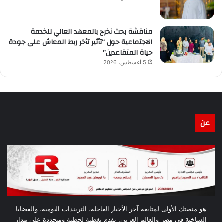
مناقشة بحث تخرج بالمعهد العالي للخدمة
الاجتماعية حول “تأثير تأخر ربط المعاش على جودة
حياة المتقاعدين”
5 أغسطس، 2026
عن
هو منصتك الأولى لمتابعة آخر الأخبار العاجلة، التريندات اليومية، والقضايا
الساخنة في مصر والعالم العربي. نقدم تغطية لحظية ومتجددة على مدار