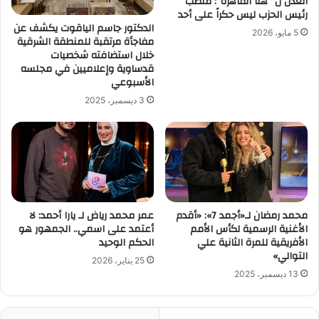
العدل ل” هنا القاهرة”: منصب
رئيس الحزب ليس حكراً على أحد
الدكتور جاسم الياقوت يكشف عن
5 مايو، 2026
مفاجأة مرتقبة للمنطقة الشرقية
خلال استضافته شخصيات
قدساوية وإعلاميين في مجلسه
الأسبوعي
3 ديسمبر، 2025
محمد رمضان لـ«أجمد 7»: «أقدم
عمر محمد رياض لـ يارا أحمد: لا
الأغنية الرسمية لكأس الأمم
أعتمد على اسمي.. الجمهور هو
الأفريقية للمرة الثانية علي
الحكم الوحيد
التوالي»
25 يناير، 2026
13 ديسمبر، 2025