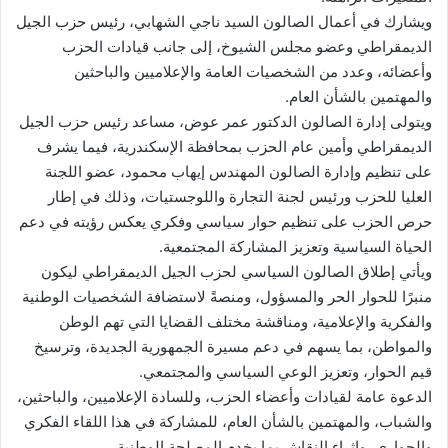
ويشارك في أعمال الصالون السيد ناجي الشهابي، رئيس حزب الجيل
الديمقراطي وعضو مجلس الشيوخ، إلى جانب قيادات الحزب
وأعضائه، وعدد من الشخصيات العامة والإعلاميين والباحثين
والمهتمين بالشأن العام.
ويتولى إدارة الصالون الدكتور عمر عوض، مساعد رئيس حزب الجيل
الديمقراطي وأمين عام الحزب بمحافظة الإسكندرية، فيما يشرف
على تنظيم وإدارة الصالون المهندس إيهاب محمود، عضو اللجنة
العليا للحزب ورئيس لجنة التجارة واللوجستيات، وذلك في إطار
حرص الحزب على تنظيم حوار سياسي وفكري يعكس رؤيته في دعم
الحياة السياسية وتعزيز المشاركة المجتمعية.
ويأتي إطلاق الصالون السياسي لحزب الجيل الديمقراطي ليكون
منبرًا للحوار الحر والمسؤول، ومنصةً لاستضافة الشخصيات الوطنية
والفكرية والإعلامية، ومناقشة مختلف القضايا التي تهم الوطن
والمواطن، بما يسهم في دعم مسيرة الجمهورية الجديدة، وترسيخ
قيم الحوار، وتعزيز الوعي السياسي والمجتمعي.
الدعوة عامة لقيادات وأعضاء الحزب، وللسادة الإعلاميين، والباحثين،
والشباب، والمهتمين بالشأن العام، للمشاركة في هذا اللقاء الفكري
والحواري، وإثراء النقاش بما يخدم المصلحة الوطنية.