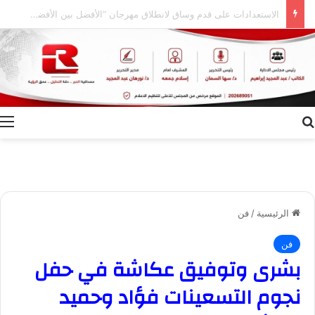
إعلام الوادي الجديد ينظم ندوة توعوية بعنوان “ظاهرة الطلاق.. الأسباب وسبل التغلب عليها”
بحث عن
ا
الرئيسية
/
فن
فن
بشرى وتوفيق عكاشة في حفل
نجوم التسعينات فؤاد وحميد