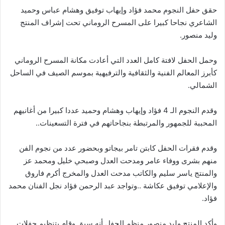
حقق حفل النجوم محمد فؤاد وإيهاب توفيق وهشام عباس وحميد
الشاعري نجاحا كبيرا على المسرح الروماني تحت إشراف المنتج
وليد منصور.
وحمل الحفل لافتة كامل العدد التي أعادت مكانة المسرح الروماني
كأبرز المعالم الفنية والثقافية والترفيهية بموسم الصيف في الساحل
الشمالي.
وقدم النجوم الـ 4 فؤاد وإيهاب وهشام وحميد عددا كبيرا من أغانيهم
المحببة للجمهور والمرتبطة بنجاحاتهم في فترة التسعينات..
وقدم فقرات الحفل كابتن تامر بيجاتو وبحضور عدد من نجوم الفن
منهم بشرى ووفاء عامر ومدحت العدل وصبحي خليل ومحمد عز
والمنتج ياسر سليم والكاتب مدحت العدل والمخرج أكرم فاروق
والإعلامي توفيق عكاشة ..وتواجد عبد الرحمن فؤاد نجل الفنان محمد
فؤاد.
وأكد المنتج وليد منصور منظم الحفل أنه سبق وقام بتنظيم حفلات