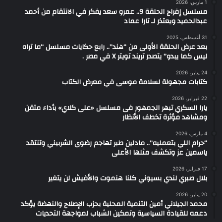
1 مارس، 2026
مسلسل إفراج الحلقة 9.. عمرو سعد يفكر في الانتقام من أحمد
عبدالحميد ويعتذر لـ تارا عماد
31 أغسطس، 2025
بعد عرض الحلقة الأولى من “هند”.. رابع حكايات مسلسل “ما تراه
ليس كما يبدو” يتصدر تريند تويتر X في مصر .
24 يناير، 2026
كتابات مجهولة لسلامة موسى في معرض الكتاب
22 فبراير، 2026
يارا السكري تبهر الجمهور فى مسلسل «على كلاي» بأداء متقن
ومشاهد مؤثرة تخطف الأنظار
4 مارس، 2026
“حرام اللي بتعمليه”.. مادلين طبر تهاجم رضوى الشربيني وتنتقد
ياسمين عز وتكشف مثلها الأعلى
17 فبراير، 2026
بلال صبري لندي بسيوني كلنا هنموت والأفيش لن يتغير
20 يناير، 2026
محمد الجيلاني أمين التنمية المحلية بحزب الإصلاح والنهضة يؤكد
دعمه للقيادة السياسية وتمكين الشباب لمواجهة التحديات