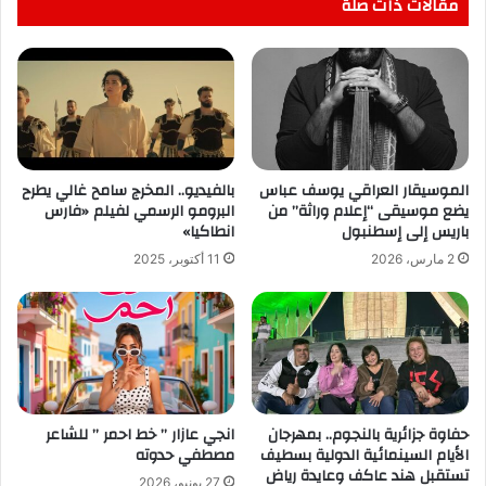
مقالات ذات صلة
الموسيقار العراقي يوسف عباس
بالفيديو.. المخرج سامح غالي يطرح
يضع موسيقى “إعلام وراثة” من
البرومو الرسمي لفيلم «فارس
باريس إلى إسطنبول
انطاكيا»
2 مارس، 2026
11 أكتوبر، 2025
حفاوة جزائرية بالنجوم.. بمهرجان
انجي عازار ” خط احمر ” للشاعر
الأيام السينمائية الدولية بسطيف
مصطفي حدوته
تستقبل هند عاكف وعايدة رياض
27 يونيو، 2026