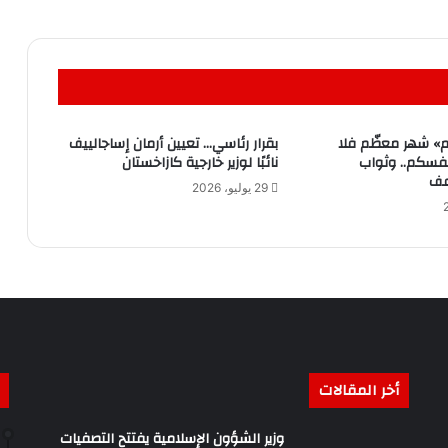
م» شهر معظّم فلا
بقرار رئاسي… تعيين أرمان إساجالييف
نفسكم.. وثواب
نائبًا لوزير خارجية كازاخستان
عف
29 يوليو، 2026
أخر المقالات
وزير الشؤون الإسلامية يفتتح التصفيات