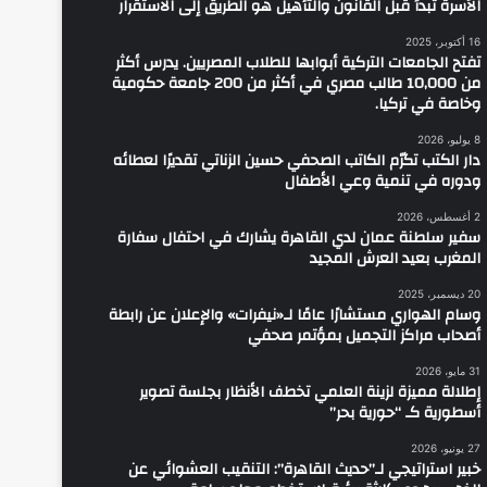
الأسرة تبدأ قبل القانون والتأهيل هو الطريق إلى الاستقرار
16 أكتوبر، 2025
تفتح الجامعات التركية أبوابها للطلاب المصريين. يدرس أكثر
من 10,000 طالب مصري في أكثر من 200 جامعة حكومية
وخاصة في تركيا.
8 يوليو، 2026
دار الكتب تكرّم الكاتب الصحفي حسين الزناتي تقديرًا لعطائه
ودوره في تنمية وعي الأطفال
2 أغسطس، 2026
سفير سلطنة عمان لدي القاهرة يشارك في احتفال سفارة
المغرب بعيد العرش المجيد
20 ديسمبر، 2025
وسام الهواري مستشارًا عامًا لـ«نيفرات» والإعلان عن رابطة
أصحاب مراكز التجميل بمؤتمر صحفي
31 مايو، 2026
إطلالة مميزة لزينة العلمي تخطف الأنظار بجلسة تصوير
أسطورية كـ “حورية بحر”
27 يونيو، 2026
خبير استراتيجي لـ”حديث القاهرة”: التنقيب العشوائي عن