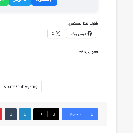
شارك هذا الموضوع:
فيس بوك
X
معجب بهذه:
لينكدإن
فيسبوك
‫X