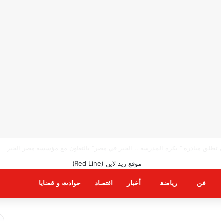
يشهد ندوة بعنوان “حب الوطن من الإيمان ودور النشء في حفظ أمنه”
فن
رياضة
أخبار
اقتصاد
حوادث و قضايا