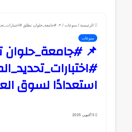
الرئيسية
/
منوعات
/
📌 #جامعة_حلوان تطلق #اختبارات_تحدي
منوعات
📌 #جامعة_حلوان 
#اختبارات_تحديد_ال
استعدادًا لسوق الع
5 أكتوبر، 2025