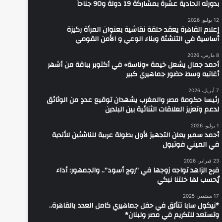
بدورته الحادية عشرة بمشاركة 19 دولة و90 جناحاً
12 يوليو، 2026
إعلام القاهرة يعقد حلقة نقاشية بعنوان المرأة ركيزة
أساسية في التنشئة وبناء الوعي و الأمن القومي
8 مارس، 2026
أحمد جمال يشعل خيمة «وناسة» في أكتوبر بباقة من أشهر
أغانيه وسط حضور جماهيري كبير
7 أبريل، 2026
رئيسا حكومة مصر والمغرب يشهدان توقيع عددٍ من الوثائق
لدعم وتعزيز العلاقات الثنائية بين البلدين
1 يوليو، 2026
أحمد سمير يعلن التجهيز لأول بطولة عربية للناشئين للأندية
في الميني فوتبول
23 فبراير، 2026
فرح الزاهد تواجه زوجها في “روج أسود”.. والجمهور: أداء
يُحسب لها خلتنا نبكي
17 سبتمبر، 2025
*نيكول سابا تتألق في حفل جماهيري كامل العدد بالقاهرة..
وتستعد للتكريم في مصر ولبنان*