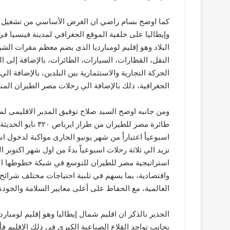
كما اوضح بسام راضي ان الغرض الأساسي من تشغيل ذلك
وإيطاليا على خلفية الموقع الجغرافي لمدينة فينسيا 
البلاد وهو إقليم لومبارديا الذى يضم معظم مقرات الشر
النقل، القطارات، السيارات، الطائرات، بالإضافة إلى 
الحركة التجارية والاستثمارية بين البلدين، بالإضافة ا
الجغرافية، ذلك بالإضافة الي رحلات مصر الطيران المنت
ومن جانبه اوضح السيد صلاح توفيق المدير الاقليمى لم
طائرة مصر للطيران 
اسبوعياً اعتباراً من شهر يونيو الجارى مواكبة لدخو
تزيد الي ثلاثة رحلات اسبوعياً بدءً من اول شهر اكتوبر 
استراتيجية مصر للطيران للتوسع في شبكة خطوطها الد
واقتصادية، بما يسهم في تلبية احتياجات مختلف شرائح 
العالمية، مع الحفاظ على أعلى معايير السلامة والجودة
الجدير بالذكر ان اقليم شمال إيطاليا وهو إقليم لومبارد
بجانب تواجد القلاع الصناعية الكبرى في ذلك الإقليم فأ