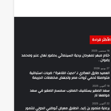
الأكثر قراءة
16 سبتمبر، 2025
ختام مبهر لمهرجان بردية السينمائي بحضور نهال عنبر ومحمد
رضوان .
27 يونيو، 2026
العميد طارق العكاري لـ”حديث القاهرة”: ضربات استباقية
متواصلة تحمي ثروات مصر وتجهض مخططات الجريمة
18 أكتوبر، 2025
سعد الصغير يستضيف المطرب سمسم الصغير في سعد
مولعها نار
22 أكتوبر، 2025
برعاية منصور بن زايد.. انطلاق معرض أبوظبي الدولي للتمور