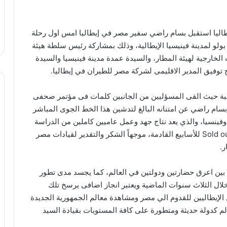
يطاليا استقبل بسام راضي سفير مصر في إيطاليا امس اول رحلة
ولو لمدينة فينيسيا الإيطالية، وذلك بمشاركة رئيس سلطة هيئة
الخارجية لهيئة المطار، والسيدة عمدة مدينة فينيسيا والسيدة
اسبة حيث القى المسؤليين من الجانبين كلمات فى مؤتمر صحفى
سام راضي عن امتنانه البالغ لتدشين هذا الخط الجوى المباشر
فينسيا، والذي يعد نتاج جهد وعمل عاميين كاملين من الدراسة
التى اثبتت جدواها حيث ان جميع الرحالات تم حجزها Sold out للأسابيع القادمة، موجهاً الشكر والتقدير لقيادات مصر
ر.
بين اعرق حضارتين ودولتين في العالم، كما يجسد مدى تطور
 خلال الثلاث سنوات الماضية ويعتبر انجاز اضافى يرسخ تلك
الإيطاليين للقدوم الي مصر ومشاهدة معالم الجمهورية الجديدة
لم كدولة حديثة ومتطورة على كافة المستويات بقيادة السيد