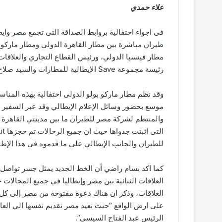
علاء حمدي
فى اجواء احتفالية بروابط الصداقة التى تجمع مصر وا
طيران مباشرة بين مطار القاهرة الدولى ومطار ماركو ب
مطار فينسيا الدولي، ورئيس القطاع التجاري والعلاقات 
رئيسة مجموعة Save الإيطالية للمطارات والسيد صلاح توفيق المدير الاقليمى لشركة مصر للطيران في إيطاليا.
وقد نظم مطار ماركو بولو الدولى احتفالية بهذه المن
موسع بحضور وسائل الإعلام الإيطالي وقد عبر السفير ب
والمنتظم لشركة مصر للطيران ما بين مدينتي القاهرة و
للطيران والجانب الإيطالي على ما قدموه فى هذا الإطا
كما اكد بسام راضي أن الخط الجديد يمثل جسر تواصل 
العلاقات الثنائية بين مصر وإيطاليا في جميع المجالات
العلاقات، وذكر ان هناك دعوة مفتوحة من مصر إلى كل 
على ارض الواقع “حيث تعيد مصر تقديم نفسها الي العا
الرئيس عبد الفتاح السيسي”.