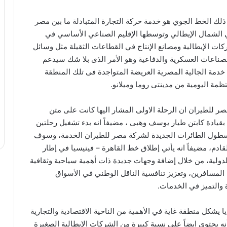
 الخط الجوي هو خدمة حركة التجارة المتبادلة ما بين مصر
في الشمال الإيطالي وتوسطها الإقليم الصناعي الأساسي في
كات الإيطالية ومصانع الإنتاج في القطاعات الثقيلة مثل وسائل
الصناعات العسكرية والدفاعية وهو الأمر الذى بلا شك سيدعم
لي خدمة الجالية المصرية العريضة المتواجدة فى تلك المنطقة
ظمة اليومية من مدينتى روما وميلانو.
صر للطيران ان الرحلة الاولى المشار اليها كانت على متن
من طراز ايرباص ٣٢٠ نايو الحديثة بقيادة كابتن طيار يوسف وهبى ، مضيفاً انه بدء تشغيل رحلتين
ل اسطول الطائرات الجديدة لشركة مصر للطيران الخدمة، وسوف
القادم، مضيفاً انه يأتي إطلاق خط القاهرة – فينيسيا في إطار
ولية، من خلال إضافة وجهات جديدة ذات أهمية سياحية وثقافية
المسافرين، وتعزيز تنافسية الناقل الوطني في الأسواق
 والتميز في الخدمات.
يا يشكل منطقة غاية في الأهمية من الناحية الاقتصادية والتجارية
نه يحتوى ايضاً على نسبة كبيرة من الشركات الإيطالية الصغيرة