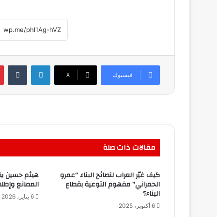
لينكدإن
فيسبوك
‫X
مقالات ذات صلة
كيف غيّر العراب لنصائح البناء “عمرو
هيثم حسين يقود
الحمراني” مفهوم التوعية بقطاع
المصانع وإطلا
البناء؟
6 يناير، 2026
6 أكتوبر، 2025