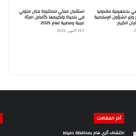
امي بجمهورية مقدونيا
استقبال ملكي للدكتورة منال متولي
 وزير الشؤون الإسلامية
في بلجيكا وتكريمها كأفضل امرأة
رآن الكريم
عربية ومصرية لعام 2025
19 أكتوبر، 2025
أخر المقالات
اكتشاف أثرى هام بمحافظة دمياط