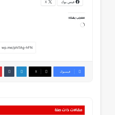
فيس بوك
X
معجب بهذه:
جاري
التحميل…
لينكدإن
فيسبوك
‫X
مقالات ذات صلة