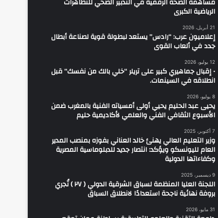
مساهمة الصحة الرقمية في التدبير الصحي للتظاهرات
الرياضية الكبرى
21 أبريل، 2026
إعلاميون عرب: “رادس” يستعد لبطولة قوية لصناعة أبطال
جدد في ألعاب القوى
12 يوليو، 2026
• إقبال جماهيري كبير على تريلر “خلي بالك من نفسك” قبل
انطلاقه في السينمات.
8 يوليو، 2026
يحيى عبد الحليم يحيي أولى أمسياته الفنية بالمغرب ضمن
الأسبوع الثقافي الفني والعلمي لأكاديمية حليم
7 أكتوبر، 2025
وزير التعليم العالي يهنئ خالد العناني بفوزه بمنصب المدير
العام لليونسكو ويؤكد: انتصار جديد للدبلوماسية المصرية
وكفاءاتها الدولية
9 ديسمبر، 2025
اللجنة العليا المنظمة لسباق الشرقية الدولي ( ٢٧ ) تُجري
بروفة نهائية ناجحة استعدادًا لانطلاق السباق
31 مايو، 2026