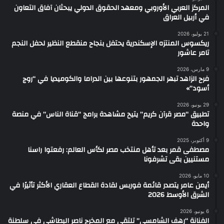
المركز العربي الأوروبي ومعهد الحقوق الدولي يبحثان آفاق التعاون
في أربيل العراق
21 يوليو، 2026
ريكسوس المنتزه الإسكندرية يحتفل بنجاح منقطع النظير لحفل النجم
تامر عاشور
9 مارس، 2026
فرح الزاهد تبهر الجمهور بتنوعها بين الدراما والكوميديا في “روج
أسود”»
29 يونيو، 2026
تطبيق “مصر قرآن كريم” يتيح مشاهدة برامج “قناة الناس” في منصة
واحدة
9 أكتوبر، 2025
مصطفى قمر بعد تأهل منتخب مصر لكأس العالم: رفعتوا راسنا
مستنيين بقى تشرفونا
10 مايو، 2026
أيمن عامر يتصدر قائمة فوربس لقادة القطاع العقاري الأكثر تأثيرًا في
الشرق الأوسط 2026
6 يونيو، 2026
الفنانة “رهف الشامسي‏” تلتقي مع المخرج ناصر البطاشي في سلطنة