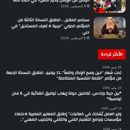
الوطن من الإيمان ودور النشء في حفظ أمنه”
8 أغسطس، 2026
سبتمبر المقبل .. انطلاق النسخة الثالثة من
المؤتمر الدولي “عربية لا تعرف المستحيل” في
دبي
8 أغسطس، 2026
الأكثر قراءة
29 يونيو، 2026
تحت شعار “حين يصبح الإنكار واقعاً”..11 يوليو.. انطلاق النسخة الرابعة
من مؤتمر “القمة النفسية المتكاملة”
23 يوليو، 2026
*بين جربة ورادس.. تفاصيل جولة إيهاب توفيق الغنائية في 6 مدن
تونسية*
13 أكتوبر، 2025
وزير العمل يُشارك في فعاليات” إطلاق المعايير المصرية لاعتماد
مؤسسات وبرامج التعليم الفني والتقني والتدريب المهني”..
14 يونيو، 2026