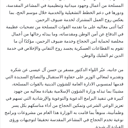
المسلحة من أعمال وجهود ميدانية وتنظيمية في المشاعر المقدسة،
ودورها في دعم الخطط التشغيلية والخدمية خلال موسم الحج، بما
يعكس روح العمل المشترك لخدمة ضيوف الرحمن.
كما أثنى معاليه على ما تقدمه القوات المسلحة من تضحيات عظيمة
في الدفاع عن أمن الوطن ومقدساته، وما يبذله رجالها من أعمال
مخلصة لحماية أمن الحجاج وخدمة ضيوف الرحمن، مؤكدًا أن ما
تقوم به القطاعات العسكرية يجسد روح التفاني والإخلاص في خدمة
الدين ثم المليك والوطن.
من جانبه، عبّر اللواء الدكتور مسفر بن حسن آل عيسى عن شكره
وتقديره لمعالي الوزير على حفاوة الاستقبال والنصائح السديدة التي
قدمها لمنسوبي الادارة العامة للشؤون الدينية بالقوات المسلحة،
مشيدًا بما تبذله وزارة الشؤون الإسلامية بقيادة معاليه من جهود
كبيرة في تنفيذ البرامج الدعوية والتوعوية والإرشادية التي تسهم في
تعزيز الوعي الشرعي وتمكين الحجاج من أداء مناسكهم بكل يسر
وطمأنينة، منوهاً بما قامت به الوزارة هذا العام من مشروعات وبرامج
نوعية تخدم الحجاج في المشاعر المقدسة تحقيقا لتوجيهات ورؤى
القيادة الرشيدة.