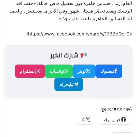
العام ارتداء فساتين جاهزة دون تفصيل خاص، قائلة: «خفت آخد
الريسك ونقعد نحضّر فستان شهور وفي الآخر ما يعجبنيش، والحمد
لله الفساتين الجاهزة طلعت حلوة جدًا».
https://www.facebook.com/share/v/17BBdQorGk/
شارك الخبر
فيسبوك
تويتر
واتساب
إنستقرام
تيليجرام
شارك هذا الموضوع:
فيس بوك
X