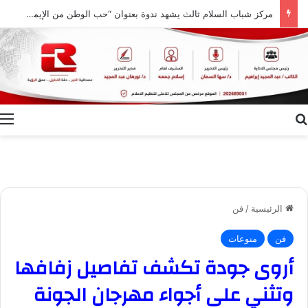
مركز شباب السلام ثالث يشهد ندوة بعنوان “حب الوطن من الإيمان ودور النشء في حفظ أمنه”
بحث عن
ا
الرئيسية
/
فن
فن
منوعات
أروى جودة تكشف تفاصيل زفافها
وتثني على أجواء مهرجان الجونة