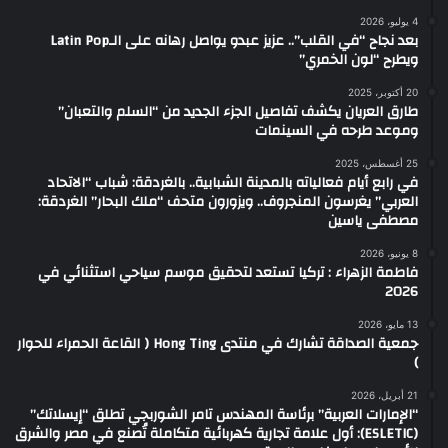
4 يوليو، 2026
بعد نجاح “في القلب”.. عزيز عبدو يواصل رهانه على الـLatin Pop
ويطرح “لون الخمري”
20 أكتوبر، 2025
طارق العريان يكشف تفاصيل الجزء الجديد من “السلم والتعبان”
وموعد طرحه في السينمات
25 أغسطس، 2025
في رابع أيام فعالياته بالمدينة الشبابية.. بالغردقة: شباب “الاتحاد
العربي” يغرسون المنجروف.. ويزورون متحف “ملك البحار” الغردقة:
مصطفى ياسين
8 يونيو، 2026
فاطمة الزهراء : تركيا تستعد لتحقيق موسم سياحي استثنائي في
2026
13 مايو، 2026
جمعية الصداقة تشارك في منتدى Hong Ting ( القاعة الحمراء للحوار
)
21 أبريل، 2026
“الإمارات العربية” برئاسة المهندس تامر الشوربجي تطلق “إيسلاتك”
(ESLETIC): أول علامة تجارية كهربائية متكاملة تُصنع في مصر والشرق