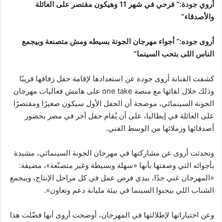
أروي جودة:” فرحي في شهر 11 وهيكون مقتصر على العائلة
والأصدقاء”
أروى جوده:” أجواء مهرجان الجونة بسيطه ومش متصنعة وبيجمع
الناس اللى بتحب السينما”
كشفت الفنانة أروى جودة عن استعدادها لإقامة حفل زفافها قريبًا
وذلك خلال لقائها مع منصة one take على هامش فعاليات مهرجان
الجونة السينمائي، موضحة أن الحفل الأول سيكون صغيرًا ومقتصرًا
على العائلة في إيطاليا، على أن يُقام حفل آخر في مصر بحضور
أصدقائها وزملائها من الوسط الفني.
وتحدثت أروى عن مشاركتها في مهرجان الجونة السينمائي، مشيدة
بأجوائه التي وصفتها بأنها «سهلة وبسيطة وغير متصنّعة»، مضيفة:
«المهرجان غني جدًا، بيدي فرص عمل في كل مراحل الإنتاج، وبيجمع
الشباب اللي بيحبوا السينما في بيئة مليانة دعم وتعاون».
وعن اختياراتها لإطلالتها في المهرجان، أوضحت أروى أنها فضّلت هذا