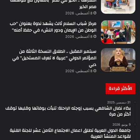
المدرسة .. الخير في مصر” بالتعاون مع مؤسسة
مصر الخير
8 أغسطس، 2026
مركز شباب السلام ثالث يشهد ندوة بعنوان “حب
الوطن من الإيمان ودور النشء في حفظ أمنه”
8 أغسطس، 2026
سبتمبر المقبل .. انطلاق النسخة الثالثة من
المؤتمر الدولي “عربية لا تعرف المستحيل” في
دبي
8 أغسطس، 2026
الأكثر قراءة
31 ديسمبر، 2025
بكاء نضال الشافعي بسبب زوجته الراحلة: تنبأت بوفاتها وقلبها توقف
أكثر من مرة
9 يونيو، 2026
جامعة الدول العربية تطلق اعمال الاجتماع الثامن عشر للجنة الفنية
لقواعد المنشأ العربية