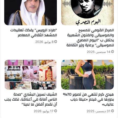
المركز القومي للمسرح
“طراد الرويس” يفكك تعقيدات
والموسيقى والفنون الشعبية
المشهد الثقافي المعاصر
يحتفل ب “اليوم المصري
8 يوليو، 2026
للموسيقى” برعاية وزير الثقافة
14 سبتمبر، 2025
هيدي كرم تنتهي من تصوير 70%
الشيف نسرين البشاري “صحة
بدورها في فيلم «عيلة دياب
الناس أمانة في أعناقنا، لذلك يجب
عالباب»
أن نقدم أفضل ما لدينا”
31 ديسمبر، 2025
17 يوليو، 2026