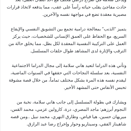
حادث مفاجئ يقلب حياته رأساً على عقب، مما يدفعه لاتخاذ قرارات
مصيرية معقدة تضع في مواجهة نفسه والآخرين.
يتميز “الذنب” بمعالجة درامية تجمع بين التشويق النفسي والإيقاع
السريع، مع الحفاظ على العمق الإنساني للشخصيات، حيث يركز
العمل على التركيبة النفسية المعقدة لكل بطل، مما يخلق حالة من
الترقب والإثارة لدى المشاهد طوال حلقات المسلسل.
وتأتي هذه الدراما لتعيد هاني سلامة إلى مجال الدراما الاجتماعية
النفسية، بعد سلسلة النجاحات التي حققها في السنوات الماضية،
ليقدم نفسه هذه المرة بشكل مختلف تماماً، من خلال قصة مشوقة
تحبس الأنفاس حتى المشهد الأخير.
ويشارك في بطولة المسلسل إلى جانب هاني سلامة، نخبة من
النجوم أبرزهم: ماجد المصري، درة، كارولين عزمي، محمد القس،
ميريهان حسين، هيا فياض، وطارق النهري، محمد نبيل ..ومن قصه
شاهيناز الفقي، وسيناريو وحوار وإخراج رضا عبد الرازق.