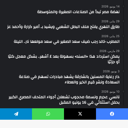
14 يونيو، 2026
​نهضة مصر تبدأ من الصناعات الصغيرة والمتوسطة
29 يناير، 2026
طارق النهري يفتح ملف البطل الشعبي ويشيد بـ أمير كرارة وأحمد عز
25 يناير، 2026
المطرب خالد رجب ضيف سعد الصغير في سعد مولعها نار.. الليلة
29 مارس، 2026
يمكن استرداد هذا «السند» بسهولة بعد ٤ أشهر.. بشكل معجل كليًا
أو جزئيًا
3 يونيو، 2026
دار رعاية المسنين بالشارقة يشهد مبادرات تسهم في صناعة
السعادة ونشر قيم الخير والعطاء
10 يونيو، 2026
نانسي عجرم ونسمة محجوب تشعلان أجواء المتحف المصري الكبير
بحفل استثنائي في 16 يونيو المقبل
يسبوك
‫X
واتساب
تيلقرام
2026 ... جميع الحقوق محفوظة ©