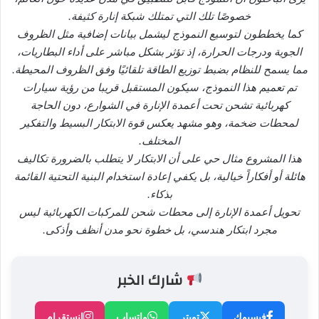
خصوصًا تلك التي تمتلك شبكة إنارة كثيفة.
كما يخططون لتوسيع النموذج ليشمل بيانات إضافية مثل الظروف
الجوية ودرجات الحرارة، إذ تؤثر بشكل مباشر على أداء البطاريات،
مما يسمح للنظام بضبط توزيع الطاقة تلقائيًا وفق الظروف المحيطة.
تم تعميم هذا النموذج، سيكون المستقبل قريبا من رؤية سيارات
كهربائية تشحن تحت أعمدة الإنارة في الشوارع، دون الحاجة
لمحطات ضخمة، وهو مشهد يعكس قوة الابتكار البسيط والتفكير
المختلف.
هذا المشروع مثال حي على أن الابتكار لا يتطلب بالضرورة تكاليف
هائلة أو أفكاراً خيالية، بل يكفي إعادة استخدام البنية التحتية القائمة
بذكاء.
تحويل أعمدة الإنارة إلى محطات شحن للمركبات الكهربائية ليس
مجرد ابتكار هندسي، بل خطوة نحو مدن أنظف وأذكى.
شارك الخبر
فيسبوك
تويتر
واتساب
إنستقرام