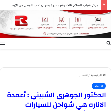
مركز شباب السلام ثالث يشهد ندوة بعنوان “حب الوطن من الإيمان ودور النشء في حفظ أمنه”
بحث عن
ا
الرئيسية
/
اقتصاد
اقتصاد
الدكتور الجوهري الشبيني : أعمدة
الاناره هي شواحن للسيارات