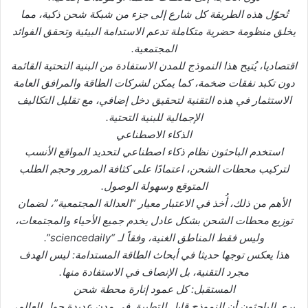
تُحوّل هذه الطريقة كل شارع إلى جزء من شبكة شحن ذكية، مما
يخلق منظومة حضرية متكاملة تدعم الاستدامة البيئية وتحقق الفوائد
المجتمعية.
اقتصاديا، يُتيح هذا النموذج للمدن الاستفادة من البنية التحتية القائمة
دون تكبد نفقات ضخمة، كما يمكن لشركات الطاقة والمرافق العامة
الاستثمار في هذه التقنية لتحقيق دخل إضافي، مع تقليل التكاليف
الإجمالية للبنية التحتية.
الذكاء الاصطناعي
استخدم الباحثون نظام ذكاء اصطناعي لتحديد المواقع الأنسب
لتركيب محطات الشحن، اعتمادًا على كثافة المرور وحجم الطلب
المتوقع وسهولة الوصول.
الأهم من ذلك، أُخذ في الاعتبار معيار “العدالة المجتمعية”، لضمان
توزيع محطات الشحن بشكل عادل يخدم جميع الأحياء والمجتمعات،
وليس فقط المناطق الغنية، وفقاً لـ “sciencedaily”.
هذا يعكس توجها حديثا في أبحاث الطاقة المستدامة: ليس الهدف
مجرد التقنية، بل الإنصاف في الاستفادة منها.
المستقبل: كل عمود إنارة محطة شحن
يرى الباحثون أن النموذج قابل للتطبيق في مدن عديدة حول العالم،