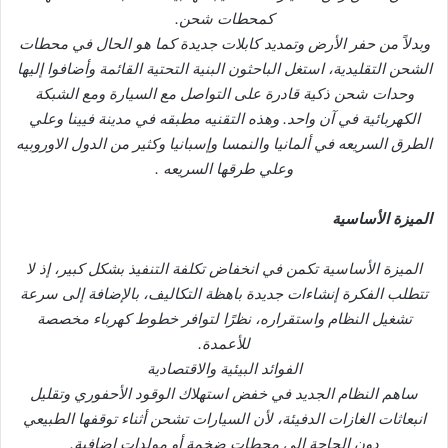
كمحطات شحن.
وبدلاً من حفر الأرض وتمديد كابلات جديدة كما هو الحال في محطات
الشحن التقليدية، استغل الباحثون البنية التحتية القائمة وأضافوا إليها
وحدات شحن ذكية قادرة على التواصل مع السيارة ومع الشبكة
الكهربائية في آن واحد. وهذه التقنيه مطبقه في مدينة فيينا وعلي
الطرق السريعه في ألمانيا والنمسا وإسبانيا وكثير من الدول الاوروبيه
وعلي طرقها السريعه .
الميزة الأساسية
الميزة الأساسية تكمن في انخفاض تكلفة التنفيذ بشكل كبير، إذ لا
تتطلب الفكرة إنشاءات جديدة باهظة التكاليف، بالإضافة إلى سرعة
تشغيل النظام واستقراره، نظرًا لتوافر خطوط كهرباء مخصصة
للأعمدة.
الفوائد البيئية والاقتصادية
ساهم النظام الجديد في خفض استهلاك الوقود الأحفوري وتقليل
انبعاثات الغازات الدفيئة، لأن السيارات تشحن أثناء توقفها الطبيعي
دون الحاجة إلى محطات ضخمة أو مولدات إضافية.