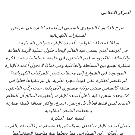
المركز الاعلامي
صرح الدكتور / الجوهري الشبيني ان أعمدة الاناره هي شواحن
للسيارات الكهربائيه
وداعًا لمحطات الوقود.. أعمدة الإنارة شواحن للسيارات.
في الوقت الذي يسعى فيه العالم لإيجاد حلول عملية لأزمة الطاقة
والانبعاثات الكربونية، قدم الباحثون في جامعة بنسلفانيا ستيت فكرة
مبتكرة تجمع بين البساطة والفاعلية وهي لماذا لا نحول أعمدة الإنارة
الموجودة في الشوارع إلى محطات شحن للمركبات الكهربائية؟
لم تقتصر الفكرة على كونها مجرد نظرية، بل تم تنفيذها فعليا في
مدينة كانساس سيتي بولاية ميسوري الأمريكية، حيث ركّب الباحثون
23 وحدة شحن ذكية داخل أعمدة الإنارة، وأظهرت النتائج أن النظام
الجديد ليس فقط فعالاً، بل أرخص، أسرع، وأكثر صداقة للبيئة مقارنة
بمحطات الشحن التقليدية.
كيفية عمل الفكرة
تتصل أعمدة الإنارة بالفعل بشبكة كهرباء مستقرة، وغالبا تقع بالقرب
من أماكن ركن السيارات، مما يجعلها بيئة مناسبة لاستخدامها