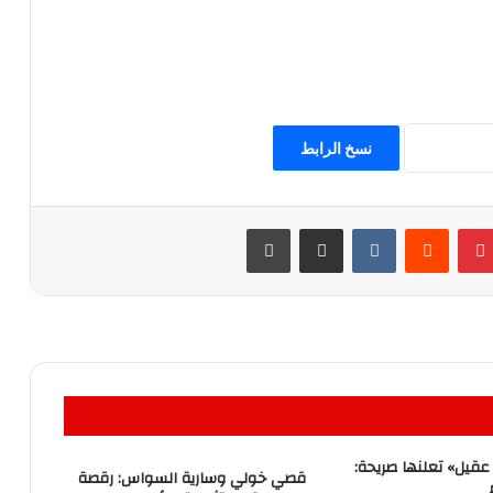
نسخ الرابط
بينتيريست
مشاركة عبر البريد
طباعة
ة عقيل» تعلنها صريحة:
قصي خولي وسارية السواس: رقصة