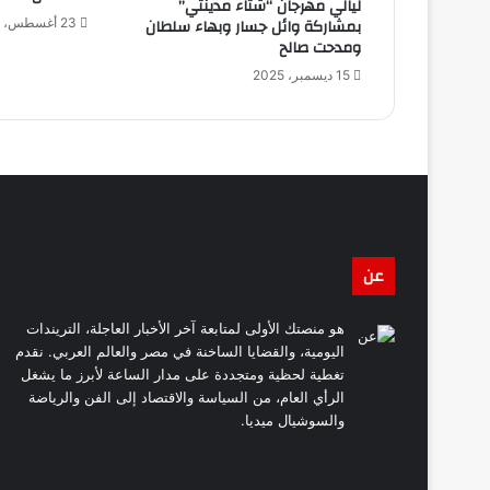
ليالي مهرجان “شتاء مدينتي”
بمشاركة وائل جسار وبهاء سلطان
23 أغسطس، 2025
ومدحت صالح
15 ديسمبر، 2025
عن
هو منصتك الأولى لمتابعة آخر الأخبار العاجلة، التريندات
اليومية، والقضايا الساخنة في مصر والعالم العربي. نقدم
تغطية لحظية ومتجددة على مدار الساعة لأبرز ما يشغل
الرأي العام، من السياسة والاقتصاد إلى الفن والرياضة
والسوشيال ميديا.