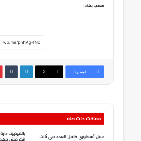
معجب بهذه:
لينكدإن
فيسبوك
‫X
مقالات ذات صلة
بالفيديو.. «آي
حفل أسطوري كامل العدد في ثالث
انت مش مهم