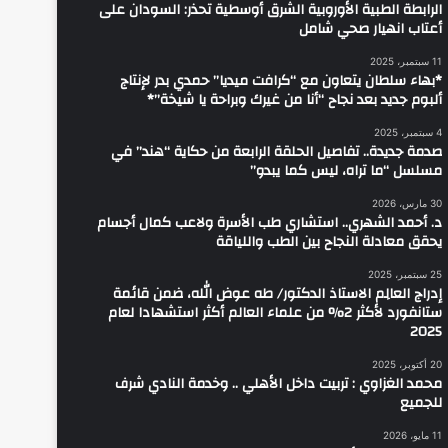
الرابطة الطبية الأوروبية الشرق أوسطية تحذر: السودان على
أعتاب انهيار صحي شامل
11 سبتمبر، 2025
*بهاء سلطان يتعاون مع “كرافت ميديا” حمدي بدر لإنتاج
ألبوم جديد بعد نجاح “أنا من غيرك وبراحة يا شيخة”*
4 سبتمبر، 2025
صدمة جديدة.. تفاصيل الحلقة الرابعة من حكاية “هند” في
مسلسل “ما تراه، ليس كما يبدو”
30 مارس، 2026
د. أحمد الشهري.. استشاري طب الأسرة ولاعب كمال أجسام
يحقق معادلة النجاح بين الطب واللياقة
25 سبتمبر، 2025
إدراج العالِم الاستاذ الدكتور/ طه عوض الله، ضمن قائمة
ستانفورد لأكثر 2% من علماء العالم أكثر استشهادا لعام
2025
20 أكتوبر، 2025
محمد الغزاوي : تربيت داخل الأهلي .. وخدمة النادي شرف
للجميع‏
11 مايو، 2026