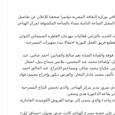
قافي بوزارة الثقافة المصرية مؤتمرا صحفيا للإعلان عن تفاصيل
المقبل الساعة الثامنة مساء بالساحة المكشوفة لمركز الهناجر
لجديد بالتزامن فعاليات مهرجان القاهرة السينمائي الدولي
ميين تقطيع فريق العمل للتورتة احتفالا ببدء تجهيزات المسرحية
وقة والفنانة الشابة نغم صالح والفنانين: احمد عباس، عبد
يل، وإضاءة محمد عبد المحسن، ملابس سماح نبيل، اشعار
س، مكياج محمد شاكر، ومساعدو الإخراج: عبد الخالق احمد
تأليف محمد عادل النجار، والعرض ديكور وإخراج محمود فؤاد
سرور مدير مركز الهناجر، والذي تحمس لإنتاج المسرحية
 بقاعة الدكتورة هدى وصفي.
حد» والذي ينتمي إلى نوعية العروض الكوميدية الفانتازية
قي على خشبة مسرح الهناجر كانت عرض بعنوان «مسافر ليل»