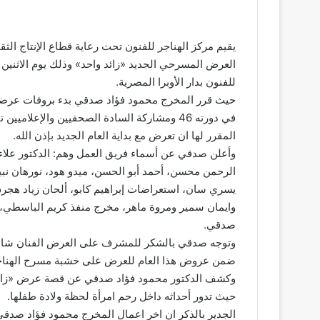
يقيم مركز الهناجر للفنون تحت رعاية قطاع الإنتاج الث
العرض المسرحي الجديد «زائد واحد» وذلك يوم الاثنين 
للفنون بدار الأوبرا المصرية.
حيث قرر المخرج محمود فؤاد صدقي بدء بروفات عرضه ا
في دورته 46 ومشاركة السادة الصحفيين والإعلا
المقرر لها ان تعرض مع بداية العام الجديد بإذن الله.
وأعلن صدقي عن أسماء فريق العمل وهم: الدكتور علاء ق
الرحمن محسن، أحمد أبو الحسن، ميدو هود، نورهان نب
يسري سان، استعراضات إبراهيم كابو، ألحان زياد هجر
وايمان سمير ومروة ماهر، مخرج منفذ كريم الباسطي، 
صدقي.
وتوجه صدقي بالشكر للمشرف على العرض الفنان شادي 
ضمن عروض هذا العام للعرض على خشبة مسرح الهناجر
وكشف الدكتور محمود فؤاد صدقي عن قصة عرض «زائد وا
حيث تدور أحداثه داخل رحم امرأة لحظة ولادة طفلها.
الجدير بالذكر ان اخر اعمال المخرج محمود فؤاد صد