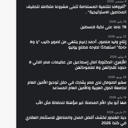
4 سبتمبر، 2025
“أفرولاند للتنمية المستدامة تتبنى مشروعا متكاملا لتجفيف
المحاصيل الاستراتيجية” .
16 مايو، 2026
78 عاما على نكبة فلسطين
25 يونيو، 2026
إنتاج وليد منصور.. أحمد زعيم ينتهي من تصوير كليب “يا ولا
حاجة” استعدادًا لطرحه مطلع يوليو
6 يوليو، 2026
الأزهري: الدكتورة آمال إسماعيل من عظيمات مصر اللاتي لا
حدود لقدراتهن ولا لطموحاتهن
29 يونيو، 2026
سفير الصومال لدى مصر يشارك في حفل توديع الأمين العام
لجامعة الدول العربية والأمين العام المساعد
16 مايو، 2026
مها أبو بكر: الأم المدمنة غير مؤهلة للحضانة مثل الأب
21 مارس، 2026
دينا الغندور تكشف أفضل المدن والمناطق للاستثمار العقاري
في كندا 2026