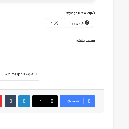
شارك هذا الموضوع:
فيس بوك
X
معجب بهذه:
لينكدإن
فيسبوك
‫X