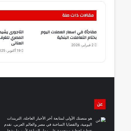
مقالات ذات صلة
مفاجأة في اسعار العملات اليوم
التاجورى يشيد 
بختام التعاملات البنكية
المصري للغرف 
العنانى
2 فبراير، 2026
19 أكتوبر، 2025
عن
هو منصتك الأولى لمتابعة آخر الأخبار العاجلة، التريندات
اليومية، والقضايا الساخنة في مصر والعالم العربي. نقدم
تغطية لحظية ومتجددة على مدار الساعة لأبرز ما يشغل