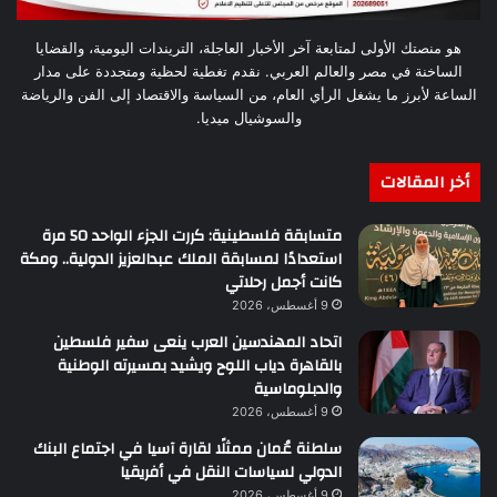
هو منصتك الأولى لمتابعة آخر الأخبار العاجلة، التريندات اليومية، والقضايا
الساخنة في مصر والعالم العربي. نقدم تغطية لحظية ومتجددة على مدار
الساعة لأبرز ما يشغل الرأي العام، من السياسة والاقتصاد إلى الفن والرياضة
والسوشيال ميديا.
أخر المقالات
متسابقة فلسطينية: كررت الجزء الواحد 50 مرة
استعدادًا لمسابقة الملك عبدالعزيز الدولية.. ومكة
كانت أجمل رحلاتي
9 أغسطس، 2026
اتحاد المهندسين العرب ينعى سفير فلسطين
بالقاهرة دياب اللوح ويشيد بمسيرته الوطنية
والدبلوماسية
9 أغسطس، 2026
سلطنة عُمان ممثلًا لقارة آسيا في اجتماع البنك
الدولي لسياسات النقل في أفريقيا
9 أغسطس، 2026