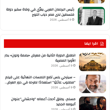
رئيس البرلمان العربي يعزّي في وفاة سفير دولة
فلسطين لدى مصر دياب اللوح
9 أغسطس، 2026
اقرا ايضا
انطلاق الدورة الثانية من معرض «بصمة ولون» بدار
الأوبرا المصرية
9 أغسطس، 2026
– سينرجي بلس تضع اللمسات النهائية على فيلم
“مطلوب عائليًا” استعدادًا لطرحه في دور العرض .
9 أغسطس، 2026
مسلم.. يطلق أحدث أعماله “واحشاني”عنوان
ألبومه الجديد
9 أغسطس، 2026