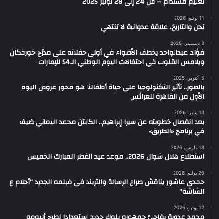
تعليم مستدام – من 24 إلى 28 نونبر 2025
11 يونيو، 2026
نحن والتاريخ، علاقة عدوانية لا تنتهي
3 ديسمبر، 2025
فؤاد عبدالواحد يخطف الأضواء في أولى حفلاته على مدرّج خورفكان
ويلامس القلوب في احتفالات اليوم الوطني الـ54 للإمارات
5 أكتوبر، 2025
بالصور.. تأثير التكنولوجيا على حياة أطفالنا هو محور عروض اليوم
الأول من القاهرة للعرائس
13 يناير، 2026
بعد انفصال خطوبته عن سيرا إبراهيم.. الكابتن محمد اليماني ضيف
في برنامج «الطريق»
18 مارس، 2026
استطلاع هلال شوال 2026.. موعد عيد الفطر المبارك الخميس
26 يوليو، 2026
حمدى عاشور يناقش صراع الرسالة والتريند فى فيلمه الجديد “أحلام ع
الشاشة”
12 يوليو، 2026
محمد عدوية يفاجئ جمهوره بلوك جديد استعدادا لطرح ألبومه