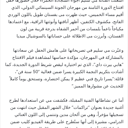
أشعلت الفنانة مي سليم أجواء السجادة الحمراء خلال حضورها حفل
افتتاح الدورة الثامنة من مهرجان الجونة السينمائي الدولي، الذي
أقيم مساء الخميس، حيث ظهرت مى بفستان طويل باللون الوردي
الفاتح، مكشوف الكتفين، أظهر أناقتها وأنوثتها الراقية، مع اعتمادها
مكياجاً ناعماً بلمسات من أحمر الشفاه بدرجة قريبة من لون
الفستان، وأبرزت مى الاطلالة على حساباتها بالسوشيال ميديا
وعبّرت مي سليم في تصريحاتها على هامش الحفل عن سعادتها
بالمشاركة في المهرجان، مؤكدة حماسها لمشاهدة فيلم الافتتاح
“هابي بيرث داي”، الذي تم اختياره ليقص شريط الدورة الجديدة، كما
أشادت بتكريم النجمة الكبيرة يسرا ضمن فعالية “50 سنة فن”،
قائلة:”يسرا تاريخ فني عظيم لا يمكن اختصاره، وتستحق يوماً كاملاً
للحديث عن مشوارها المميز.”
أما عن نشاطاتها الفنية المقبلة، فكشفت مي عن استعدادها لطرح
أغنية جديدة بعنوان “تراكمات” خلال الشهر المقبل حيث انتهت من
تسجيلها مؤخراً، وهي من ألحان مدين وتنتمي إلى اللون الغنائي
الدرامي، مشيرة إلى أنها ستُطرح على طريقة الفيديو كليب ضمن