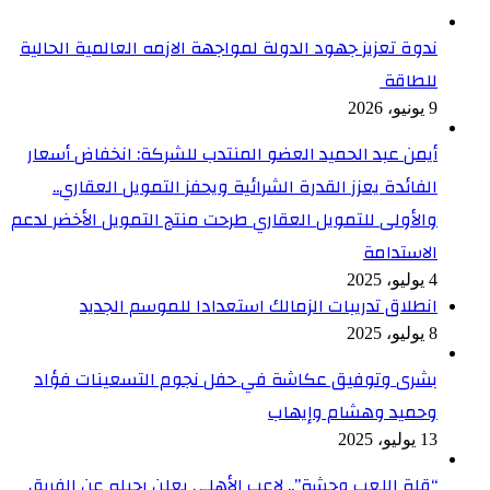
ندوة تعزيز جهود الدولة لمواجهة الازمه العالمية الحالية
للطاقة
9 يونيو، 2026
أيمن عبد الحميد العضو المنتدب للشركة: انخفاض أسعار
الفائدة يعزز القدرة الشرائية ويحفز التمويل العقاري..
والأولى للتمويل العقاري طرحت منتج التمويل الأخضر لدعم
الاستدامة
4 يوليو، 2025
انطلاق تدريبات الزمالك استعدادا للموسم الجديد
8 يوليو، 2025
بشرى وتوفيق عكاشة في حفل نجوم التسعينات فؤاد
وحميد وهشام وإيهاب
13 يوليو، 2025
“قلة اللعب وحشة”.. لاعب الأهلي يعلن رحيله عن الفريق