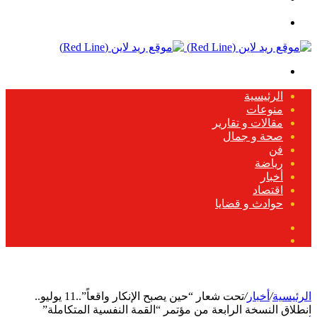
عمود
القائمة
جانبي
بحث
عن
الرئيسية
منوعات
مقالات و تقارير
صحة و جمال
فن
رياضة
أخبار
اقتصاد
حوادث و قضايا
الوضع
بحث
المظلم
عن
الرئيسية
/
أخبار
/
تحت شعار “حين يصبح الإنكار واقعاً”..11 يوليو..
انطلاق النسخة الرابعة من مؤتمر “القمة النفسية المتكاملة”