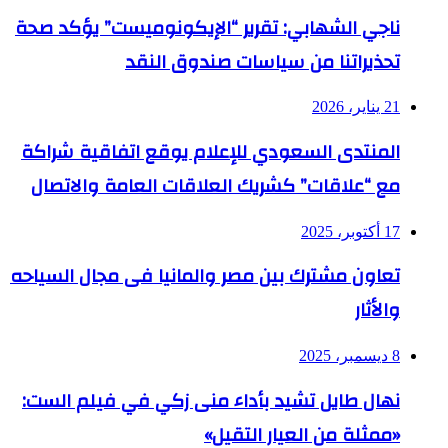
ناجي الشهابي: تقرير “الإيكونوميست” يؤكد صحة
تحذيراتنا من سياسات صندوق النقد
21 يناير، 2026
المنتدى السعودي للإعلام يوقع اتفاقية شراكة
مع “علاقات” كشريك العلاقات العامة والاتصال
17 أكتوبر، 2025
تعاون مشترك بين مصر والمانيا فى مجال السياحه
والأثار
8 ديسمبر، 2025
نهال طايل تشيد بأداء منى زكي في فيلم الست:
«ممثلة من العيار التقيل»