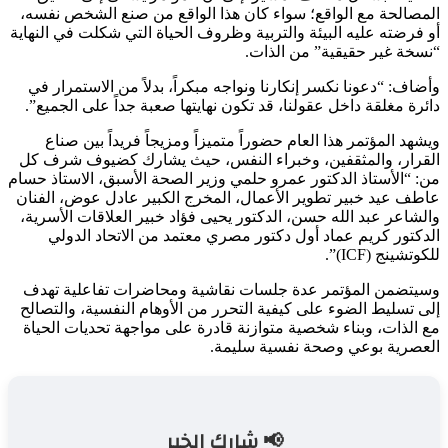
المصالحة مع الواقع؛ سواء كان هذا الواقع من صنع الشخص نفسه،
أو فرضته عليه البيئة والتربية وظروف الحياة التي شكلت في النهاية
“نسخة غير حقيقية” من الذات.
وأضاف: “دعونا نكسر إنكارنا ونواجه مبكراً، بدلاً من الاستمرار في
دائرة مغلقة داخل عقولنا، قد تكون نهايتها صعبة جداً على الجميع”.
ويشهد المؤتمر هذا العام حضوراً متميزاً ومزيجاً فريداً بين صناع
القرار، والمثقفين، وخبراء النفس، حيث يشارك كضيوف شرف كل
من: “الأستاذ الدكتور عمرو حلمي وزير الصحة الأسبق، الاستاذ حسام
عاطف عيد خبير تطوير الأعمال، المخرج الكبير عادل عوض، الفنان
والشاعر عبد الله حسن، الدكتور يحيى فؤاد خبير العلاقات الأسرية،
الدكتور كريم عماد أول دكتور مصري معتمد من الاتحاد الدولي
للكوتشينج (ICF)”.
وسيتضمن المؤتمر عدة جلسات نقاشية ومحاضرات تفاعلية تهدف
إلى تسليط الضوء على كيفية التحرر من الأوهام النفسية، والتصالح
مع الذات، وبناء شخصية متوازنة قادرة على مواجهة تحديات الحياة
العصرية بوعي وصحة نفسية سليمة.
📢 شارك الخبر