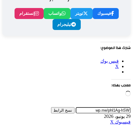
فيسبوك
تويتر
واتساب
إنستقرام
تيليجرام
شارك هذا الموضوع:
فيس بوك
X
معجب بهذه:
جاري
التحميل…
نسخ الرابط
29 يونيو، 2026
طباعة
لينكدإن
مشاركة
بينتيريست
فيسبوك
‫X
عبر
البريد