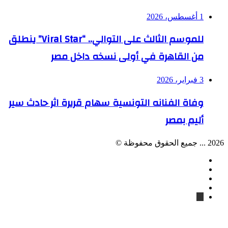
1 أغسطس، 2026
للموسم الثالث على التوالي.. “Viral Star” ينطلق
من القاهرة في أولى نسخه داخل مصر
3 فبراير، 2026
وفاة الفنانه التونسية سهام قريرة اثر حادث سير
أليم بمصر
2026 ... جميع الحقوق محفوظة ©
فيسبوك
‫YouTube
انستقرام
واتساب
تيك
توك
‫X
زر
تيلقرام
واتساب
فيسبوك
الذهاب