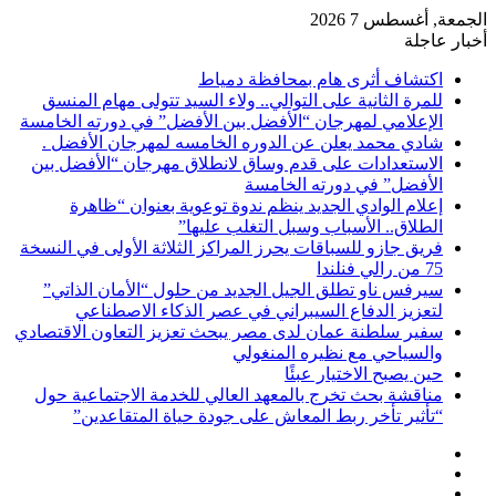
الجمعة, أغسطس 7 2026
أخبار عاجلة
اكتشاف أثرى هام بمحافظة دمياط
للمرة الثانية على التوالي.. ولاء السيد تتولى مهام المنسق
الإعلامي لمهرجان “الأفضل بين الأفضل” في دورته الخامسة
شادي محمد يعلن عن الدوره الخامسه لمهرجان الأفضل .
الاستعدادات على قدم وساق لانطلاق مهرجان “الأفضل بين
الأفضل” في دورته الخامسة
إعلام الوادي الجديد ينظم ندوة توعوية بعنوان “ظاهرة
الطلاق.. الأسباب وسبل التغلب عليها”
فريق جازو للسباقات يحرز المراكز الثلاثة الأولى في النسخة
75 من رالي فنلندا
سيرفس ناو تطلق الجيل الجديد من حلول “الأمان الذاتي”
لتعزيز الدفاع السيبراني في عصر الذكاء الاصطناعي
سفير سلطنة عمان لدى مصر يبحث تعزيز التعاون الاقتصادي
والسياحي مع نظيره المنغولي
حين يصبح الاختيار عبئًا
مناقشة بحث تخرج بالمعهد العالي للخدمة الاجتماعية حول
“تأثير تأخر ربط المعاش على جودة حياة المتقاعدين”
تسجيل
مقال
الدخول
إضافة
عشوائي