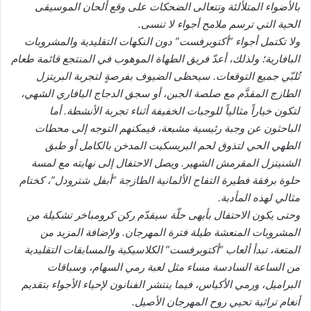
بالأضواء المتلألئة وتتعالى الضحكات على وقع ألحان الموسيقى
الحية التي ترسم ملامح أجواء لا تنسى.
ولا تكتمل أجواء “أكتوبرفست” دون النكهات التقليدية والمشروبات
البافارية؛ ولذلك، أعدّ فريق الطهاة الموهوب في المنتجع قائمة طعام
تُلبّي جميع التوقعات. سيحظى الضيوف بفرصةٍ لتجربة البريتزل
الطازج المقدَّم مع صلصة الجبن، أو سجق الدجاج البافاري الشهي،
لتكون خياراً مثالياً للوجبات الخفيفة أثناء تجربة الأنشطة. أما
الباحثون عن وجبة رئيسية مشبعة، فيمكنهم التوجه إلى محطات
الطهي الحي لتذوق لحم البريسكيت المدخن بالكامل أو طبق
الشنيتزل المقرمش الشهير. ويصل الاحتفال إلى نهايته مع لمسة
حلوة برفقة فطيرة التفاح الألمانية الطازجة “أبفل شترودل”، كختام
مثالي لهذه المأدبة.
وحتى يكون الاحتفال بأبهى حلّة سيقدّم ركن كرومباخر تشكيلة من
المشروبات المنعشة طيلة فترة المهرجان. ولإضافة المزيد من
المتعة، تبدأ ألعاب “أكتوبرفست” الكلاسيكية والمسابقات التقليدية
من الساعة السادسة مساء مثل لعبة رمي السهام، وسباقات
البراميل، ورمي الأكياس، فيما ينتشر الفنانون لإحياء الأجواء بتقديم
أنغام تراثية تحيي روح المهرجان الأصيل.