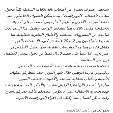
سيحظى ضيوف الفندق من أصحاب باقة الإقامة الشاملة كلياً بدخولٍ
مجاني لاحتفالية “أكتوبرفست”، بينما يمكن للضيوف الحاصلون على
خطط الوجبات الأخرى أو الزوار الخارجيون الانضمام إلى الأجواء
الاحتفالية مقابل 299 درهماً للشخص الواحد، ويشمل هذا السعر ثلاث
ساعات من المشروبات المنعشة والأطباق البافارية التقليدية. أما
الضيوف اليافعون بين 12 و20 عاماً، فيمكنهم الاستمتاع بالتجربة
مقابل 199 درهماً مع المشروبات الغازية، فيما يحصل الأطفال من
عمر 6 إلى 12 عاماً على خصم 50%، فضلاً عن دخول مجاني للأطفال
دون سن السادسة.
لا تفوّتوا فرصة تجربة أجواء احتفالية “أكتوبرفست” الحيّة في
ريكسوس مارينا أبوظبي خلال شهر أكتوبر، حيث تنتظركم النكهات
الأصيلة والألعاب العائلية الممتعة والأجواء الاحتفالية المميزة.
سارعوا بالحجز الآن! نظراً للإقبال الشديد والأماكن المحدودة المتاحة
لهذه التجربة الاحتفالية التي لا تعوّض، ننصحكم بتأكيد حجزكم بأسرع
وقتٍ ممكن لضمان مشاركتكم في أجواء أكتوبرفست الآسرة.
الموعد: من 5 إلى 20 أكتوبر