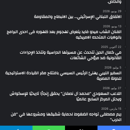
والخاص.
29 يونيو، 2026
الاتفاق اللبناني الإسرائيلي… بين الانبطاح والمقاومة
13 يونيو، 2026
الفنان الشاب ميدو فايد يتعرض لهجوم بعد ظهوره فى احدى البرامج
بالولايات المتحده الامريكيه
22 أكتوبر، 2025
مي كمال الدين تتحدث عن مسيرتها الدراسية وتتخذ الإجراءات
القانونية ضد مروّجي الشائعات
5 يوليو، 2026
السفير الليبي يهنئ الرئيس السيسي بافتتاح مقر القيادة الاستراتيجية
للدولة المصرية
27 يوليو، 2026
اللاعب السعودي “محمد آل نصفان” يحقق إنجازًا تاريخيًا للإسكواش
ويحتل المركز السابع عالميًا
15 مارس، 2026
ريم مصطفى تواجه الضغوط لحماية شقيقها ومشروعها في “فن
الحرب”