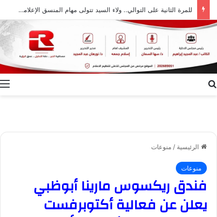
للمرة الثانية على التوالي.. ولاء السيد تتولى مهام المنسق الإعلامي لمهرجان “الأفضل بين الأفضل” في دورته الخامسة
بحث عن
ا
الرئيسية
/
منوعات
منوعات
فندق ريكسوس مارينا أبوظبي
يعلن عن فعالية أكتوبرفست