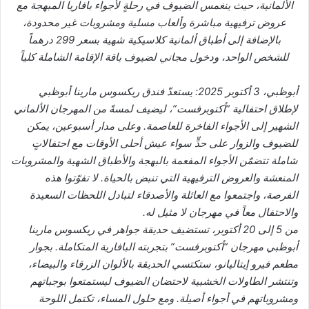
الألمانية، حيث ينغمس الضيوف في رحلةٍ لأجواء بافاريا المبهجة مع
عروض ترفيهية مباشرة وألعاب مسلية ومشروبات غير محدودة،
بالإضافة إلى أطباق ألمانية كلاسيكية شهية بسعر 299 درهماً
للشخص الواحد، ودخول مجاني لضيوف باقة الإقامة الشاملة كلياً
أبوظبي، 3 أكتوبر 2025: يستعدّ فندق ريكسوس مارينا أبوظبي
لإطلاق احتفالية “أكتوبرفست”، ليضيف لمسةً من المهرجان الألماني
الشهير إلى الأجواء الفاخرة للعاصمة. وعلى مدار أسبوعين، يمكن
للضيوف والزوار على حدٍّ سواء عيش أحلى الأوقات مع احتفالاتٍ
شاملة تتضمّن الأجواء المفعمة بالبهجة والأطباق الشهية والمشروبات
المنعشة والعروض الترفيهية التي تنبض بالحياة. لا تفوّتوا هذه
الفرصة، واجتمعوا مع العائلة والأصدقاء لتبادل اللحظات السعيدة
والاحتفال معاً في مهرجان لا مثيل له.
من 5 إلى 20 أكتوبر، تستضيف حديقة جواهر في ريكسوس مارينا
أبوظبي مهرجان “أكتوبرفست” بتجربته البافارية المتكاملة. بجوار
مطعم فيرو إيتاليانو، ستكتسي الحديقة بالألوان الزرقاء والبيضاء،
وتنتشر الطاولات الخشبية لاحتضان الضيوف ليستمتعوا بوجباتهم
ومشروباتهم في أجواء أصيلة. ومع حلول المساء، تكتمل اللوحة