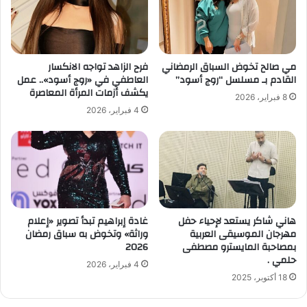
مي صالح تخوض السباق الرمضاني
فرح الزاهد تواجه الانكسار
القادم بـ مسلسل “روج أسود”
العاطفي في «روج أسود».. عمل
يكشف أزمات المرأة المعاصرة
8 فبراير، 2026
4 فبراير، 2026
هاني شاكر يستعد لإحياء حفل
غادة إبراهيم تبدأ تصوير «إعلام
مهرجان الموسيقى العربية
وراثة» وتخوض به سباق رمضان
بمصاحبة المايسترو مصطفى
2026
حلمي .
4 فبراير، 2026
18 أكتوبر، 2025