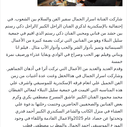
شاركت الفنانة اسرار الجمال سفير الفن والسلام بين الشعوب. في
إحتفالية بالإسكندرية لذكري الفنان الراحل الكبير /الراحل ذكي رستم
بين حشد من فناني ومحبي الفنان ذكي رستم الذي اقيم في جمعية
سليل النبلاء وهو من الفنانين التي تركت بصمة كبيرة من الأعمال
السينمائية وتميز بأدوار الشر والحب وأدوار الأب مثال . فيلم انا
وبناتي وفيلم نهر الحب وصراع في الوادي وبقايا عذراء ورصيف نمرة
خمسة
وقدم العديد والعديد من الأعمال التي تركت أثرا في أذهان الجماهير.
وشاركت اسرار الجمال في هذاالحفل وغنت عدة أغنيات من زمن
الفن الجميل علي انغام فرقه الإسكندرية للموسيقي واشرف علي
هذه المناسبه التي اقيمت في جمعية سليل النبلاء لمعالي القبطان
محمد محمود الفنان الكبير عاشق المسرح مصطفي بكري وكرم
بعض الفنانين والصحفيين الحاضرين وختمت رحلتها بدعوة علي
العشاء في منزل الكاتب والشاعر السكندري الكبير أحمد قدري
وتحدثوا عن حصاد عام 2025والاعمال القادمة واللقاء في وجود
الموزع الموسيقي احمد الجمال والمطرب مصطفي قطب