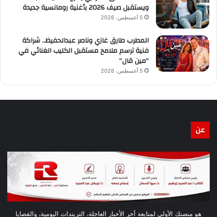
ويستقبل صيف 2026 بأغنية رومانسية جديدة
5 أغسطس، 2026
المطرب طارق غازي وناصر عبدالحفيظ.. شراكة
فنية ترسم ملامح مستقبل الكليب الغنائي في
“مين قال”
5 أغسطس، 2026
عن
هو منصتك الأولى لمتابعة آخر الأخبار العاجلة، التريندات اليومية، والقضايا