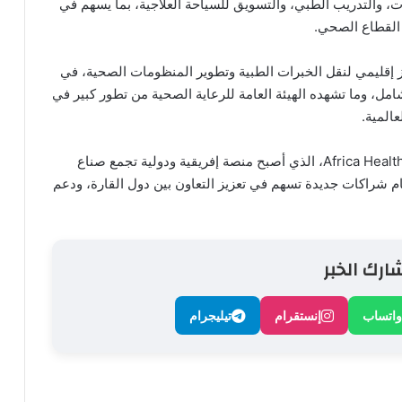
 والتدريب الطبي، والتسويق للسياحة العلاجية، بما يسهم في
 القطاع الصحي.
كز إقليمي لنقل الخبرات الطبية وتطوير المنظومات الصحية، في
ل، وما تشهده الهيئة العامة للرعاية الصحية من تطور كبير في
المية.
ويُعد هذا الاجتماع إحدى الثمار المهمة لمؤتمر Africa Health ExCon، الذي أصبح منصة إفريقية ودولية تجمع صناع
م شراكات جديدة تسهم في تعزيز التعاون بين دول القارة، ودعم
ارك الخبر
واتساب
إنستقرام
تيليجرام