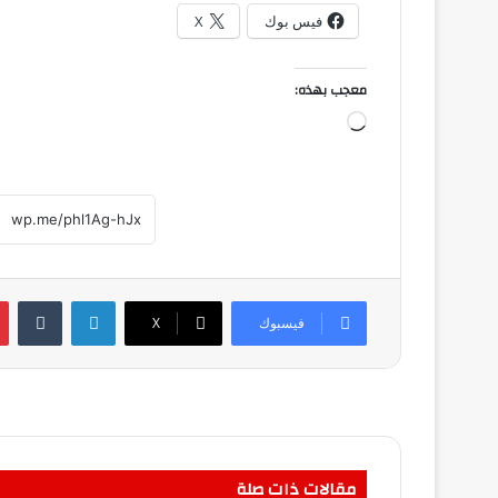
فيس بوك
X
معجب بهذه:
جاري
التحميل…
لينكدإن
فيسبوك
‫X
مقالات ذات صلة