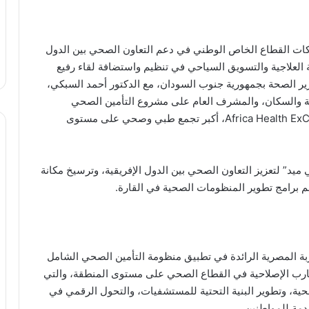
كات القطاع الخاص الوطني في دعم التعاون الصحي بين الدول
ت شركة “تلي ميد” (TeleMed) للسياحة العلاجية والتسويق السياحي في تنظيم واستضافة لقاء رفيع
زير الصحة بجمهورية جنوب السودان، مع الدكتور أحمد السبكي،
صحة والسكان، والمشرف العام على مشروع التأمين الصحي
الشامل، وذلك على هامش فعاليات مؤتمر ومعرض Africa Health ExCon، أكبر تجمع طبي وصحي على مستوى
ي ميد” لتعزيز التعاون الصحي بين الدول الإفريقية، وترسيخ مكانة
دعم برامج تطوير المنظومات الصحية في القارة.
بة المصرية الرائدة في تطبيق منظومة التأمين الصحي الشامل
تجارب الإصلاحية في القطاع الصحي على مستوى المنطقة، والتي
، وتطوير البنية التحتية للمستشفيات، والتحول الرقمي في
دمة للمواطنين.