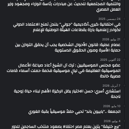
والتنمية المجتمعية للحديث عن مبادرات رئاسة الوزراء ومجهود وزير
العمل المصري
24 ديسمبر، 2025
في احتفالية كبرى..أكاديمية “جولي” بلندن تمنح الاعتماد الدولي
لكوادر إعلامية بارزة بقطاعات الهيئة الوطنية للإعلام
21 يوليو، 2026
عصام عطية: قانون الأحوال الشخصية يجب أن يحقق التوازن بين
حماية الأسرة وصون الحقوق الدستورية
22 أكتوبر، 2025
عضو مجلس الموسيقيين : ترك آل الشيخ أعاد صياغة الأعمال
الموسيقية العظيمة في ليالٍ موسيقية فخمة حملت أسماء قامات
مصرية خالدة
7 أبريل، 2026
استشاري أسري: حسن الاختيار يظل الركيزة الأهم لبناء حياة زوجية
ناجحة
10 مايو، 2026
الجمعة ..”بابيون باند” تحيي حفلاً موسيقياً بقبة الغوري
4 يوليو، 2026
“برج خليفة” يتزين بعلم مصر احتفالا بصعود منتخب الساجدين للدور