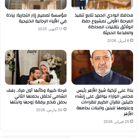
محافظ الوادي الجديد تتابع تنفيذ
مؤسسة تصميم إزار التجارية: ريادة
المرحلة الأولى لمشروع حفظ
في الأزياء الرجالية الخليجية
الوثائق بتقنيات المحاكاة
11 أكتوبر، 2025
والطباعة الحديثة
6 أبريل، 2026
بناءً على تزكية شيخ الأزهر رئيس
فرحة كبيرة وكأنها أول مرة.. رهف
مجلس الوزراء يوافق على إنشاء
الشامي تحتفل بحملها الثاني
كليتين للقرآن الكريم للقراءات
بحفل ضخم برفقة زوجها وابنتها
وعلومها للبنين والبنات بجامعة
30 مارس، 2026
الأزهر
25 فبراير، 2026