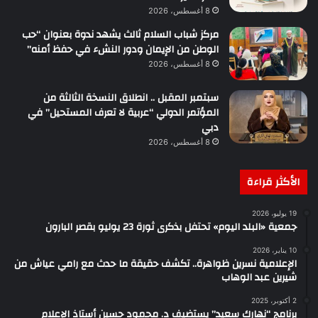
8 أغسطس، 2026
مركز شباب السلام ثالث يشهد ندوة بعنوان “حب
الوطن من الإيمان ودور النشء في حفظ أمنه”
8 أغسطس، 2026
سبتمبر المقبل .. انطلاق النسخة الثالثة من
المؤتمر الدولي “عربية لا تعرف المستحيل” في
دبي
8 أغسطس، 2026
الأكثر قراءة
19 يوليو، 2026
جمعية «البلد اليوم» تحتفل بذكرى ثورة 23 يوليو بقصر البارون
10 يناير، 2026
الإعلامية نسرين ظواهرة.. تكشف حقيقة ما حدث مع رامي عياش من
شيرين عبد الوهاب
2 أكتوبر، 2025
برنامج “نهارك سعيد” يستضيف د. محمود حسين أستاذ الإعلام