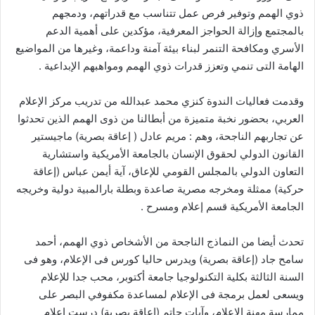
ذوي الهمم وتوفير فرص عمل تتناسب مع قدراتهم، ودمجهم
بالمجتمع وإزالة الحواجز المعرفية، مؤكدين على أهمية الدعم
الأسري ومكافحة التنمر لبناء بيئة آمنة وداعمة، وغيرها من المواضيع
الهامة التى تنمي وتعزز قدرات ذوي الهمم ومواهبهم الإبداعية .
وقدمت فعاليات الندوة كنزي محمد عبدالله من تدريب مركز الإعلام
العربي، بحضور نخبة متميزة من أبطالنا من ذوى الهمم الذين تحدثوا
عن تجاربهم الناجحة، وهم : مريم عادل ( إعاقة بصرية) ماجيستير
القانون الدولي لحقوق الإنسان بالجامعة الأمريكية واستشارية
التعاون الدولي بالمجلس القومي للإعاق، آية أيمن عباس (إعاقة
حركية) ممثلة ومخرجه مصرية صاعدة وبطلة بارالمبية دولية وخريجه
الجامعة الأمريكية قسم إعلام ومسرح .
تحدث أيضا من النماذج الناجحة من الأشخاص ذوي الهمم، أحمد
سامح جاد (إعاقة بصرية) ويدرس حاليا كورس فى الإعلام، وهو فى
السنة الثالثة بكلية التكنولوجيا جامعة أكتوبر، محب جدا للإعلام
ويسعى لعمل برمجة فى الإعلام لمساعدة مكفوفي البصر على
ممارسة مهنة الإعلام، وآيات حاتم (إعاقة بصرية) درست إعلام