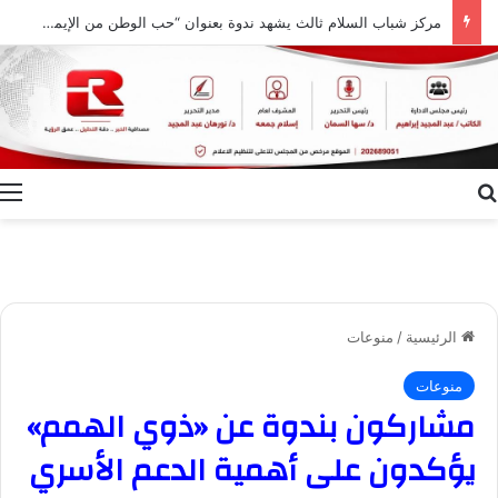
مركز شباب السلام ثالث يشهد ندوة بعنوان “حب الوطن من الإيمان ودور النشء في حفظ أمنه”
بحث عن
ا
الرئيسية
/
منوعات
منوعات
مشاركون بندوة عن «ذوي الهمم»
يؤكدون على أهمية الدعم الأسري