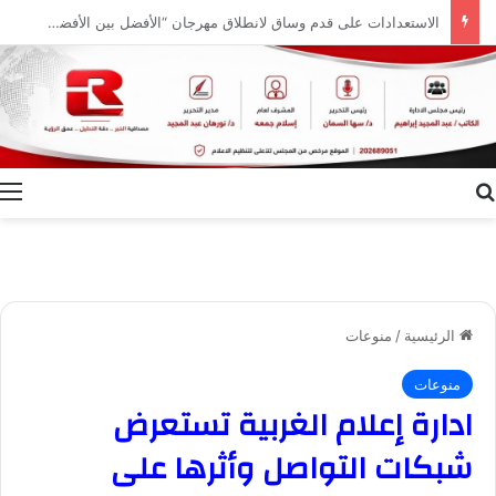
إعلام الوادي الجديد ينظم ندوة توعوية بعنوان “ظاهرة الطلاق.. الأسباب وسبل التغلب عليها”
بحث عن
ا
الرئيسية
/
منوعات
منوعات
ادارة إعلام الغربية تستعرض
شبكات التواصل وأثرها على