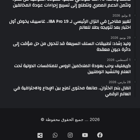
ونثمن الدعم المصري ونتطلع إلى تسريع إجراءات عودة المخالفين
8 يوليو، 2026
تغيير مفاجئ في النزال الرئيسي لـ IBA Pro 19.. غاسييف يخوض أول
اختبار بعد تتويجه بطلا للعالم
29 يونيو، 2026
وليد رشاد: تطبيقات السلف السريعة قد تتحول من حل مؤقت إلى
دائرة ديون معقدة
1 أغسطس، 2026
كريمليف يرحب بعودة الملاكمين الروس للمنافسات الدولية تحت
العلم والنشيد الوطنيين
28 مارس، 2026
انفال بندر الخثران.. صانعة محتوى تمزج بين الإبداع والاحترافية في
العالم الرقمي
2026 ... جميع الحقوق محفوظة ©
فيسبوك
‫YouTube
انستقرام
واتساب
تيك