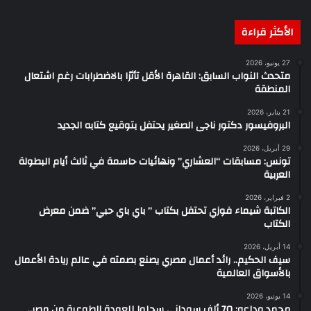
الأكثر قراءة
27 يونيو، 2026
متحدث النواب السابق: القاهرة الأقل تأثرًا بالاضطرابات رغم اشتعال
المنطقة
21 يناير، 2026
البروفيسور دكتور ناجى الصغير يحتفل بتوقيع كتابه الجديد
29 أبريل، 2026
تونس: مسابقات “العشاري” ونهائيات حاسمة في ثالث أيام البطولة
العربية
2 فبراير، 2026
الكاتبة شيماء فوزي تحتفل بكتاب ” باي باي حبي” ضمن معرض
الكتاب
14 أبريل، 2026
سيف الحكيم.. رائد أعمال مصري يصنع بصمته في عالم ريادة الأعمال
بالأسواق العالمية
14 يونيو، 2026
محمد وداعه: 70 ألف سوداني سجلوا للعودة الطوعية من مصر..