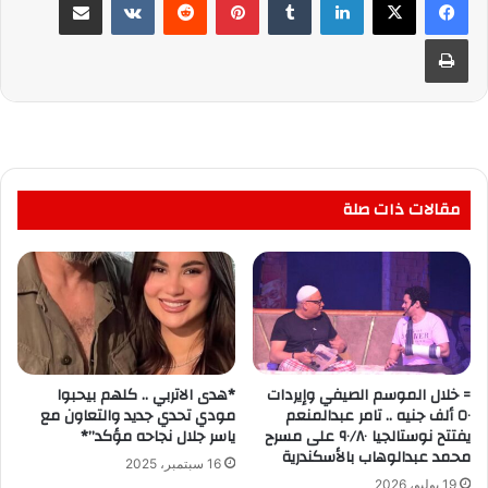
طباعة
مقالات ذات صلة
= خلال الموسم الصيفي وإيردات
*هدى الاتربي .. كلهم بيحبوا
٥٠ ألف جنيه .. تامر عبدالمنعم
مودي تحدي جديد والتعاون مع
يفتتح نوستالجيا ٩٠/٨٠ على مسرح
ياسر جلال نجاحه مؤكد”*
محمد عبدالوهاب بالأسكندرية
16 سبتمبر، 2025
19 يوليو، 2026