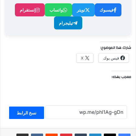
فيسبوك
تويتر
واتساب
إنستقرام
تيليجرام
شارك هذا الموضوع:
فيس بوك
X
معجب بهذه:
نسخ الرابط
لينكدإن
بينتيريست
مشاركة عبر البريد