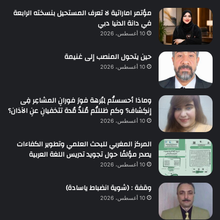
مؤتمر اماراتية لا تعرف المستحيل بنسخته الرابعة
في دانة الدنيا دبي
10 أغسطس، 2026
حين يتحول المنصب إلى غنيمة
10 أغسطس، 2026
وماذا أحسستُم لِبُرهة فورَ فورانِ المشاعِر فِى
إنكِشاف؟ وكم ظللتُم مُنذُ مُدة تتخفيانِ عنِ الآذان؟
10 أغسطس، 2026
المركز المغربي للبحث العلمي وتطوير الكفاءات
يصدر مؤلفًا حول تجويد تدريس اللغة العربية
10 أغسطس، 2026
وقفة : (شوية انضباط ياسادة)
10 أغسطس، 2026