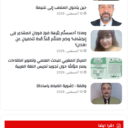
حين يتحول المنصب إلى غنيمة
10 أغسطس، 2026
وماذا أحسستُم لِبُرهة فورَ فورانِ المشاعِر فِى
إنكِشاف؟ وكم ظللتُم مُنذُ مُدة تتخفيانِ عنِ
الآذان؟
10 أغسطس، 2026
المركز المغربي للبحث العلمي وتطوير الكفاءات
يصدر مؤلفًا حول تجويد تدريس اللغة العربية
10 أغسطس، 2026
وقفة : (شوية انضباط ياسادة)
10 أغسطس، 2026
اقرا ايضا