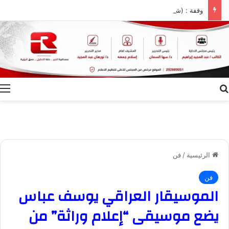
وقفة : (شوية انضباط ياسادة)
بحث عن
ا
الرئيسية
/
فن
فن
الموسيقار العراقي يوسف عباس
يضع موسيقى “إعلام وراثة” من