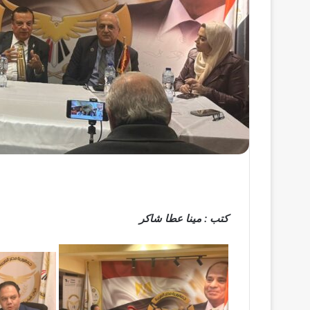
كتب : مينا عطا شاكر