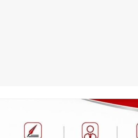
هد ندوة بعنوان “حب الوطن من الإيمان ودور النشء في حفظ أمنه”