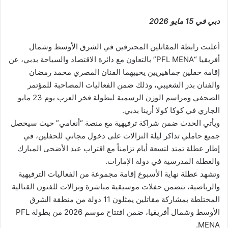
دبي في 15 مايو 2026
أعلنت رابطة المقاتلين المحترفين في الشرق الأوسط وشمال
أفريقيا “PFL MENA” بالتعاون مع دائرة الاقتصاد والسياحة بدبي، عن
إقامة حفلين جماهيريين يحييهما الفنان المصري محمد رمضان
والفنان بدر الشعيبي، وذلك ضمن الفعاليات المصاحبة للمؤتمر
الصحفي ومراسم الوزن الرسمية لبطولة فخر العرب يوم 23 مايو
الجاري في كوكا كولا أرينا بدبي.
ويأتي الحدث ضمن شراكة ترفيهية مع منصة “أنغامي” حيث سيحصل
جميع حاملي تذاكر ليلة النزالات على دخول مجاني للحفلين، في
إطار عطلة تمتد لتسعة أيام تزامناً مع اقتراب عيد الأضحى المبارك
والعطلة المدرسية في دولة الإمارات.
وتشهد عطلة نهاية الأسبوع إقامة مجموعة من الفعاليات الترفيهية
والرياضية، تتضمن حفلات موسيقية مباشرة ونزالات للفنون القتالية
المختلطة بمشاركة مقاتلين يمثلون 11 دولة من منطقة الشرق
الأوسط وشمال أفريقيا، ضمن افتتاح موسم 2026 من بطولة PFL
MENA.