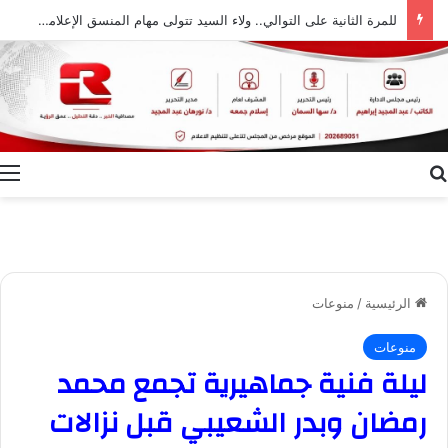
للمرة الثانية على التوالي.. ولاء السيد تتولى مهام المنسق الإعلامي لمهرجان “الأفضل بين الأفضل” في دورته الخامسة
بحث عن
ا
الرئيسية
/
منوعات
منوعات
ليلة فنية جماهيرية تجمع محمد
رمضان وبدر الشعيبي قبل نزالات