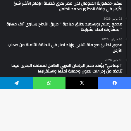
سفير جمهورية الصومال لدى مصر يعزي فضيلة الإمام الأكبر شيخ
الأزهر في وفاة الدكتور محمد الكامل
22 يوليو، 2026
مجمع إعلام بورسعيد يطلق مبادرة ” طريق النجاح يساوي ألف مهارة
” بمشاركة اتحاد بشبابها
26 فبراير، 2026
فدوى تختبئ مع منة شلبي وإياد نصار في الحلقة الثامنة من صحاب
الأرض
10 مايو، 2026
“اليماحي” يؤكد دعم البرلمان العربي الكامل لمملكة البحرين فيما
تتخذه من إجراءات لصون وحماية أمنها واستقرارها
يسبوك
‫X
واتساب
تيلقرام
2026 ... جميع الحقوق محفوظة ©
فيسبوك
‫YouTube
انستقرام
واتساب
تيك
زر
ال
توك