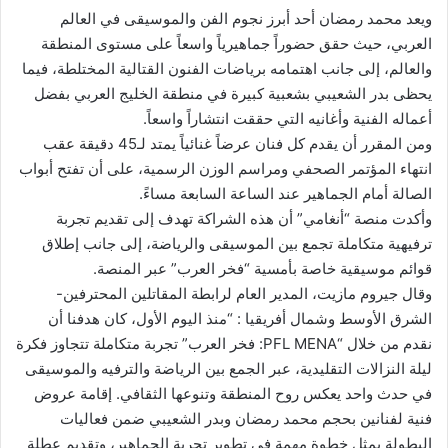
ويعد محمد رمضان أحد أبرز نجوم الفن والموسيقى في العالم
العربي، حيث حقق حضوراً جماهيرياً واسعاً على مستوى المنطقة
والعالم، إلى جانب اهتمامه برياضات الفنون القتالية المختلطة، فيما
يحظى بدر الشعيبي بشعبية كبيرة في منطقة الخليج العربي بفضل
أعماله الفنية وأغانيه التي حققت انتشاراً واسعاً.
ومن المقرر أن يقدم كل فنان عرضاً غنائياً يمتد لـ45 دقيقة عقب
انتهاء المؤتمر الصحفي ومراسم الوزن الرسمية، على أن تفتح أبواب
الصالة أمام الجماهير عند الساعة السابعة مساءً.
وأكدت منصة “أنغامي” أن هذه الشراكة تهدف إلى تقديم تجربة
ترفيهية متكاملة تجمع بين الموسيقى والرياضة، إلى جانب إطلاق
قوائم موسيقية خاصة بأمسية “فخر العرب” عبر المنصة.
وقال جيروم مازيت، المدير العام لرابطة المقاتلين المحترفين-
الشرق الأوسط وشمال أفريقيا : “منذ اليوم الأول، كان هدفنا أن
نقدم من خلال “PFL MENA: فخر العرب” تجربة متكاملة تتجاوز فكرة
ليلة النزالات التقليدية، عبر الجمع بين الرياضة والترفيه والموسيقى
في حدث واحد يعكس روح المنطقة وتنوعها الثقافي. إقامة عروض
فنية لفنانين بحجم محمد رمضان وبدر الشعيبي ضمن فعاليات
البطولة يمثل خطوة مهمة في تطوير تجربة الجماهير، وتقديم عطلة