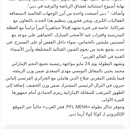
نهاية أسبوع استثنائية لعشاق الرياضة والترفيه في دبي”.
وأضاف: ” دبي أصبحت واحدة من أبرز الوجهات العالمية لاستضافة
الفعاليات الكبرى، ونحن فخورون بتنظيم هذا الحدث بالتعاون مع
شركائنا، خاصة في فترة تشهد إقبالاً جماهيرياً كبيراً تزامناً مع العطلة
المدرسية واقتراب عيد الأضحى المبارك. الجماهير على موعد مع
أمسيتين مليئتين بالحماس، سواء داخل القفص أو على المسرح، في
حدث يجمع نخبة من نجوم الفنون القتالية المختلطة وأبرز الأسماء
الفنية في العالم العربي”.
وتشهد البطولة يوم 24 مايو مواجهة رئيسية تجمع النجم الإماراتي
محمد يحيى بالمقاتل التونسي مهدي السعدي ضمن وزن الريشة،
فيما يلتقي المغربي صلاح الدين هاملي مع الجزائري الفرنسي إلياس
جيرون في النزال الرئيسي المشترك ضمن وزن الخفيف، إضافة إلى
الظهور المرتقب للمقاتلة الإماراتية زمزم الحمادي أمام جمهورها
للمرة الأولى.
وتتوفر تذاكر بطولة «PFL MENA: فخر العرب» حالياً عبر الموقع
الإلكتروني لـ كوكا كولا أرينا دبي.