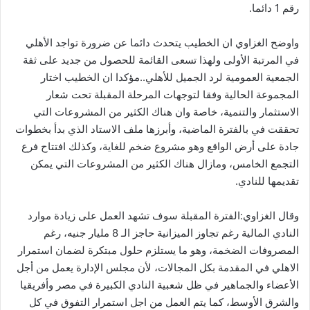
رقم 1 ‏دائما.‏
واوضح الغزاوي ان الخطيب يتحدث دائما عن ضرورة تواجد الأهلي
في المرتبة الأولى ولهذا تسعى القائمة للحصول من جديد على ثفة
‏الجمعية العمومية لرد الجميل للأهلي..مؤكدا ان الخطيب اختار
المجموعة الحالية وفقا لتوجهات المرحلة المقبلة تحت شعار
الاستثمار والتنمية، خاصة وان هناك الكثير من المشروعات التي
تحققت في بالفترة الماضية، وأبرزها ملف الاستاد الذي بدأ بخطوات
‏جادة على أرض الواقع وهو مشروع ضخم للغاية، وكذلك افتتاح فرع
التجمع الخامس، ومازال هناك الكثير من المشروعات التي يمكن
تقديمها للنادي.‏
وقال الغزاوي:الفترة المقبلة سوف تشهد العمل على زيادة موارد
النادي المالية رغم تجاوز الميزانية حاجز الـ 8 مليار جنيه، رغم
المصروفات الضخمة، وهو ما يستلزم حلول مبتكرة لضمان استمرار
الاهلي في المقدمة بكل المجالات، لأن مجلس ‏الإدارة يعمل من أجل
الأعضاء والجماهير في ظل شعبية النادي الكبيرة في مصر وأفريقيا
والشرق الأوسط، كما يتم العمل من ‏اجل استمرار التفوق في كل