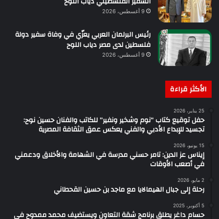
السفير الفلسطيني دياب اللوح
9 أغسطس، 2026
رئيس البرلمان العربي يعزّي في وفاة سفير دولة
فلسطين لدى مصر دياب اللوح
9 أغسطس، 2026
الأكثر قراءة
25 يناير، 2026
حفل توقيع كتاب “نوم وشخير ونفير” للكاتب والفنان حسين نوح:
تجسيد للإبداع الأدبي والفني يعكس عمق الثقافة المصرية
15 يونيو، 2026
إيناس عز الدين: تامر حسني مدرسة في الشهامة والأخلاق ودعمني
في أصعب الأوقات
2 مايو، 2026
رحلة إلى جبال الهيمالايا مع ماجد بن حسين القحطاني
5 أكتوبر، 2025
حسام داغر يطلق برنامج شقة التعاون ويستضيف محمد ممدوح في