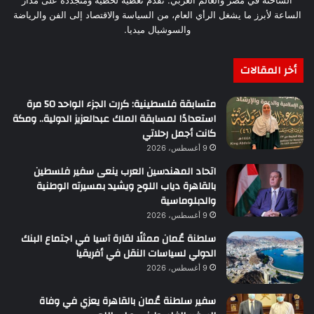
الساخنة في مصر والعالم العربي. نقدم تغطية لحظية ومتجددة على مدار
الساعة لأبرز ما يشغل الرأي العام، من السياسة والاقتصاد إلى الفن والرياضة
والسوشيال ميديا.
أخر المقالات
متسابقة فلسطينية: كررت الجزء الواحد 50 مرة
استعدادًا لمسابقة الملك عبدالعزيز الدولية.. ومكة
كانت أجمل رحلاتي
9 أغسطس، 2026
اتحاد المهندسين العرب ينعى سفير فلسطين
بالقاهرة دياب اللوح ويشيد بمسيرته الوطنية
والدبلوماسية
9 أغسطس، 2026
سلطنة عُمان ممثلًا لقارة آسيا في اجتماع البنك
الدولي لسياسات النقل في أفريقيا
9 أغسطس، 2026
سفير سلطنة عُمان بالقاهرة يعزي في وفاة