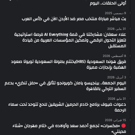
أولى الحلقات.. اليوم
9 ديسمبر، 2025
بث مباشر مباراة منتخب مصر ضد الأردن الآن في كأس العرب
31 يناير، 2026
علاء سعفان: مشاركتنا في قمة AI Everything فرصة استراتيجية
لتعزيز التحول الرقمي وتمكين المؤسسات العربية من قيادة
المستقبل
8 أغسطس، 2026
فريق هوندا السعودية (HRS)يختتم بطولة السعودية تويوتا صعود
الهضبة بإنجازات مميزة
3 أبريل، 2026
اليوم الجمعة.. بينجيسو يامان كويونجو تتألق في «حفل تنكري» بدعم
السفير التركي بالقاهرة
31 مايو، 2026
دعوات ضيوف برنامج خادم الحرمين الشريفين للحج تتوحد تحت سماء
الرحمة
15 فبراير، 2026
«مكسرات» تجمع أحمد سعد وأولاده في ختام مهرجان «شتاء
مدينتي»