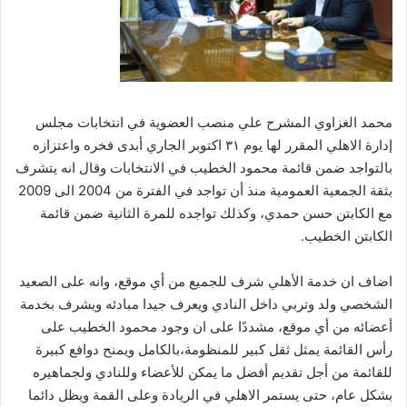
محمد الغزاوي المشرح علي منصب العضوية في انتخابات مجلس
إدارة الاهلي المقرر لها يوم ٣١ اكتوبر الجاري أبدى فخره واعتزازه
بالتواجد ضمن قائمة محمود الخطيب في الانتخابات وقال انه يتشرف
بثقة ‏الجمعية العمومية منذ أن تواجد في الفترة من 2004 الى 2009
مع الكابتن حسن حمدي، وكذلك تواجده للمرة الثانية ضمن ‏قائمة
الكابتن الخطيب.‏
اضاف ان خدمة الأهلي شرف للجميع من أي موقع، وانه على الصعيد
الشخصي ولد وتربي داخل النادي ويعرف جيدا مبادئه ويشرف بخدمة
‏أعضائه من أي موقع، مشددًا على ان وجود محمود الخطيب على
رأس القائمة يمثل ثقل كبير للمنظومة،بالكامل ويمنح دوافع ‏كبيرة
للقائمة من أجل تقديم أفضل ما يمكن للأعضاء وللنادي ولجماهيره
بشكل عام، حتى يستمر الاهلي في الريادة وعلى القمة ويظل دائما