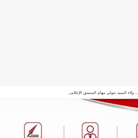
ي.. ولاء السيد تتولى مهام المنسق الإعلامي لمهرجان “الأفضل بين الأفضل” في دورته