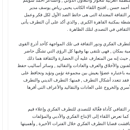
ة العربية للحوار والتعاون الدولي , والشاعر أحمد سويلم
أحمد حسن , افتتح اللقاء الكاتب يحيى رياض يوسف مدير
شر الثقافة المعتدلة التى هى حائط الصد الأول لكل فكر وعمل
أنشطة بمكتبة القاهرة الكبرى , والذي أكد على أن التطرف يأتى
الثقافي في التصدى لتلك الظاهرة .
التطرف الفكري ودور الثقافة فى تلك المواجهة كأحد أذرع القوى
مية بمكان , فهى تلتقى بها وفيها كل الرؤى التي تشكّل حاضر
 حيث إنه من المتعارف عليه أن الحضارة والثقافة هما ذلك
فنون والأخلاق والعرف والعادات والتقاليد , وسائر أساليب حفظ
نفسه باعتباره عضوًا يعيش بين مجموعة تؤمن وتؤيد وتحافظ على
 فقد تتعدد أشكال التطرف , فمنها: التطرف الديني والتطرف
ي والخروج على العادات والتقاليد والأعراف التى أقرها
 الثقافي كأداة فعَّالة للتصدى للتطرف الفكري وإعلاء قيم
كما تعرض اللقاء إلى الإنتاج الفكري والأدبي والمؤلفات
ى ناقشت قضايا التطرف الفكري خلال الفترات الأخيرة , وأهميتها