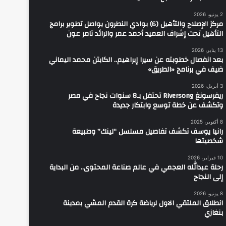
2 يونيو، 2026
مركز الإصلاح والتأهيل (6) بوادي النطرون يواصل تطوير برامج
التأهيل تحت إشراف العميد أحمد عمر والرائد تامر عون
13 يناير، 2026
بعد انفصال خطوبته عن سيرا إبراهيم.. الكابتن محمد اليماني
ضيف في برنامج «الطريق»
3 أبريل، 2026
ريفرسونغ Riversong تحتفل بـ8 سنوات نجاح في مصر
وتكشف عن خطة توسع وابتكار جديدة
8 أكتوبر، 2025
رانيا يوسف تكشف تفاصيل مسلسل “لينك” وطبيعة
شخصيتها
10 فبراير، 2026
رحلة عبدالله العجمي في عالم صناعة المحتوى.. من البداية
إلى النجاح
8 يونيو، 2026
انطلاق الملتقي الاول لرياضة كرة القدم المشي بمدينة
بنغازي