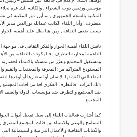
يوسف أستاذ الإعلام فى جامعة عين شمس – رئيس المنظم
مؤسس ورئيس دوحة الشعراء , والكاتبة الشاعرة نجلاء 
المكتبة بالسلام الجمهوري , ثم أبرز دور المكتبة في ن
متطرف , وأدار اللقاء الكاتب عبدالله نورالدين مدير ال
بسبب ضعف الثقافة , ومن هنا يطل علينا أهمية الحوار 
ناقش اللقاء أهمية الحوار والفكر الثقافي فى مواجهة 
الناعمة لمحاربة التطرف , فالمكونات الثقافية من الأه
ومستقبل المجتمع وتعزّز من تمسكه بالانتماء لحضارته ,
المستودع المتراكم من: المعرفة والمعتقدات والقيم وال
البقاء التي اكتشفها الإنسان أو استعارها أو أوجدها ل
ذلك التراث , فالتطرف الفكري آفة من آفات المجتمع ,
ضد المجتمع والتطرف ضد مؤسسات الدولة والعنف الأسر
المجتمع .
كما أشارت فعاليات اللقاء إلى سبل تفعيل أدوات الحوار
التسامح والوعى والانتماء بين فئات المجتمع المصري , 
والكتابات الثقافية والأعمال الدرامية والسينمائية الت