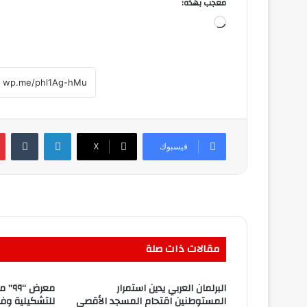
معجب بهذه:
جاري
التحميل…
لينكدإن
فيسبوك
‫X
مقالات ذات صلة
البرلمان العربي يدين استمرار
معرض
المستوطنين اقتحام المسجد الأقصى
للتشكيلية وفا