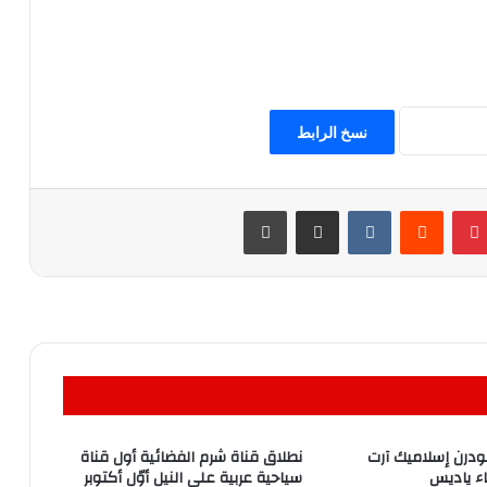
نسخ الرابط
بينتيريست
مشاركة عبر البريد
طباعة
 “٩٩” مودرن إسلاميك آرت
نطلاق قناة شرم الفضائية أول قناة
ء ياديس
سياحية عربية على النيل أوّل أكتوبر