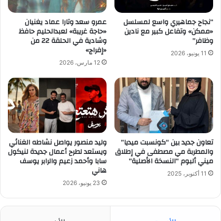
“نجاح جماهيري واسع لمسلسل
عمرو سعد وتارا عماد يغنيان
«ممكن» وتفاعل كبير مع نادين
«حاجة غريبة» لعبدالحليم حافظ
وظافر”
وشادية في الحلقة 22 من
«إفراج»
11 يونيو، 2026
12 مارس، 2026
تعاون جديد بين “كونسبت ميديا”
وليد منصور يواصل نشاطه الغنائي
والمطربة مي مصطفى في إطلاق
ويستعد لطرح أعمال جديدة لنيكول
ميني ألبوم “النسخة الأصلية”
سابا وأحمد زعيم والرابر يوسف
هاني
11 أكتوبر، 2025
23 يونيو، 2026