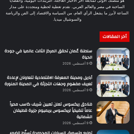
هو منصتك الأولى لمتابعة آخر الأخبار العاجلة، التريندات اليومية، والقضايا
الساخنة في مصر والعالم العربي. نقدم تغطية لحظية ومتجددة على مدار
الساعة لأبرز ما يشغل الرأي العام، من السياسة والاقتصاد إلى الفن والرياضة
والسوشيال ميديا.
أخر المقالات
سلطنة عٌمان تحقق المركز الثالث عالميا في جودة
الحياة
9 أغسطس، 2026
أباريل ومدينة المعرفة الاقتصادية تتعاونان لإعادة
تعريف مفهوم وجهات التجزئة في المدينة المنورة
9 أغسطس، 2026
فنادق ريكسوس تعلن تعيين شريف كاسب مديراً
عاماً تنفيذياً لريكسوس بريميوم جزيرة قطيفان
الشمالية
9 أغسطس، 2026
توزيع وتسويق السيارات المحدودة تسلّط الضوء