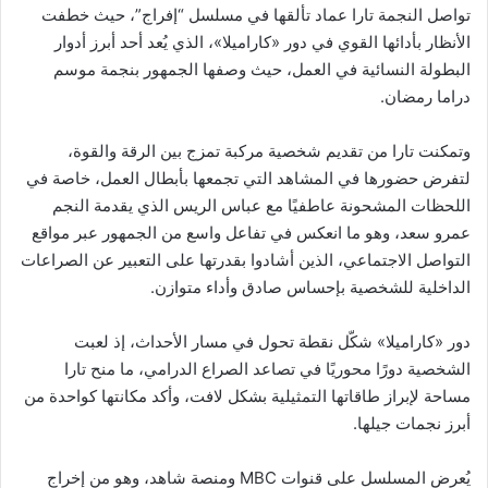
تواصل النجمة تارا عماد تألقها في مسلسل “إفراج”، حيث خطفت
الأنظار بأدائها القوي في دور «كاراميلا»، الذي يُعد أحد أبرز أدوار
البطولة النسائية في العمل، حيث وصفها الجمهور بنجمة موسم
دراما رمضان.
وتمكنت تارا من تقديم شخصية مركبة تمزج بين الرقة والقوة،
لتفرض حضورها في المشاهد التي تجمعها بأبطال العمل، خاصة في
اللحظات المشحونة عاطفيًا مع عباس الريس الذي يقدمة النجم
عمرو سعد، وهو ما انعكس في تفاعل واسع من الجمهور عبر مواقع
التواصل الاجتماعي، الذين أشادوا بقدرتها على التعبير عن الصراعات
الداخلية للشخصية بإحساس صادق وأداء متوازن.
دور «كاراميلا» شكّل نقطة تحول في مسار الأحداث، إذ لعبت
الشخصية دورًا محوريًا في تصاعد الصراع الدرامي، ما منح تارا
مساحة لإبراز طاقاتها التمثيلية بشكل لافت، وأكد مكانتها كواحدة من
أبرز نجمات جيلها.
يُعرض المسلسل على قنوات MBC ومنصة شاهد، وهو من إخراج