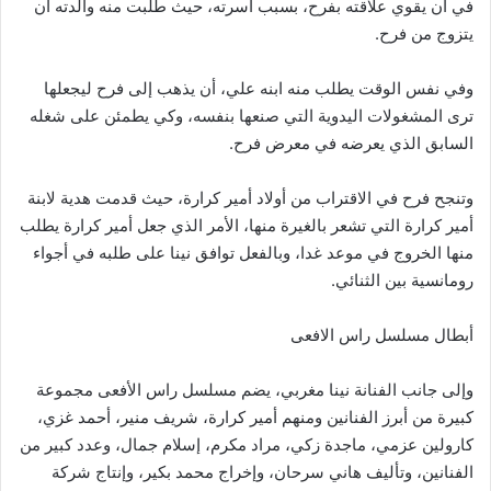
في أن يقوي علاقته بفرح، بسبب أسرته، حيث طلبت منه والدته أن
يتزوج من فرح.
وفي نفس الوقت يطلب منه ابنه علي، أن يذهب إلى فرح ليجعلها
ترى المشغولات اليدوية التي صنعها بنفسه، وكي يطمئن على شغله
السابق الذي يعرضه في معرض فرح.
وتنجح فرح في الاقتراب من أولاد أمير كرارة، حيث قدمت هدية لابنة
أمير كرارة التي تشعر بالغيرة منها، الأمر الذي جعل أمير كرارة يطلب
منها الخروج في موعد غدا، وبالفعل توافق نينا على طلبه في أجواء
رومانسية بين الثنائي.
أبطال مسلسل راس الافعى
وإلى جانب الفنانة نينا مغربي، يضم مسلسل راس الأفعى مجموعة
كبيرة من أبرز الفنانين ومنهم أمير كرارة، شريف منير، أحمد غزي،
كارولين عزمي، ماجدة زكي، مراد مكرم، إسلام جمال، وعدد كبير من
الفنانين، وتأليف هاني سرحان، وإخراج محمد بكير، وإنتاج شركة