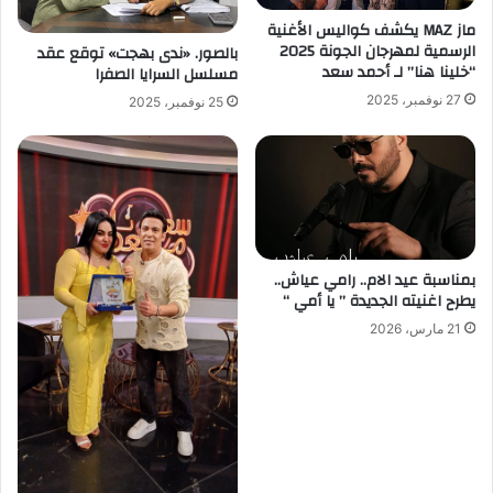
ماز MAZ يكشف كواليس الأغنية
الرسمية لمهرجان الجونة 2025
بالصور. «ندى بهجت» توقع عقد
“خلينا هنا” لـ أحمد سعد
مسلسل السرايا الصفرا
27 نوفمبر، 2025
25 نوفمبر، 2025
بمناسبة عيد الام.. رامي عياش..
يطرح اغنيته الجديدة ” يا أمي “
21 مارس، 2026