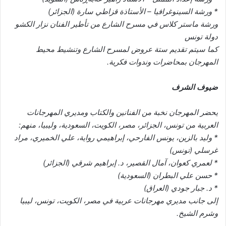
* ورشة السينوغرافيا – الأستاذة قزاطي سارة (الجزائر)
ورشة ماستر كلاس في مسرح الشارع من تأطير الفنان نزار الكشو
دولة تونس
كما سيتم تقديم ستة عروض لمسرح الشارع وتنشيط محيط
المهرجان بمحاضرات وندوات فكرية.
ضيوف الشر️ف
يحضر المهرجان نخبة من الفنانين والكتاب ومديري المهرجانات
العربية من تونس، الجزائر، مصر، الكويت، السعودية، وليبيا، منهم:
* وليد بالزين، يونس الفارحي، إبراهيمي رواية، علي الخميري، مراد
غرسلي (تونس)
* لعمري كعوان، آمال القصير، د. إبراهيم شرقي (الجزائر)
* حسن علي البطران (السعودية)
* د. جبار جودي (العراق)
إلى جانب مديري مهرجانات عربية في مصر، الكويت، تونس، ليبيا
وشرم الشيخ.