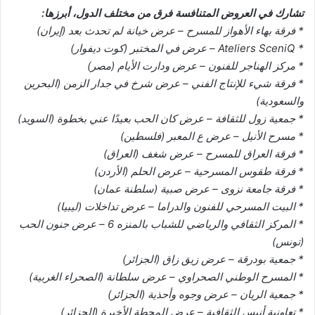
تشارك في العروض المتنافسة فرق من مختلف الدول، أبرزها:
* فرقة بهاء الأهواز للمسرح – عرض خيانة لم تحدث بعد (إيران)
* Ateliers SceniQ – عرض في المختبر (كوت ديفوار)
* مركز الهناجر للفنون – عرض ودارت الأيام (مصر)
* فرقة شيء للإنتاج الفني – عرض شرخ في جدار الزمن (البحرين
والسعودية)
* جمعية زول للثقافة – عرض كان الحب بعيدًا عني بخطوة (السويد)
* مسرح الأنيل – عرض ع المعبر (فلسطين)
* فرقة العراق للمسرح – عرض شغف (العراق)
* فرقة طقوس المسرحية – عرض الحلم (الأردن)
* فرقة جامعة نزوى – عرض صبية (سلطنة عمان)
* البيت المسرحي للفنون والدراما – عرض تداخلات (ليبيا)
* المركز الثقافي والرياضي للشباب بالمنزه 6 – عرض جنون الحب
(تونس)
* جمعية بودرقة – عرض زيق زاق (الجزائر)
* المسرح الوطني الصحراوي – عرض سلطانة (الصحراء الغربية)
* جمعية الريان – عرض وجوه وأحذية (الجزائر)
* تعاونية أنيس الثقافية – عرض المحطة الأخيرة (الجزائر)