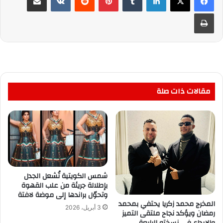
طباعة
مقالات ذات صلة
شمس الكويتية تُشعل الجدل
بإطلالة جريئة من علب القهوة
وتحوّل براندها إلى موضة لافتة
المخرج محمد زكريا يحتفي بمحمد
3 أبريل، 2026
رمضان ويؤكد نجاح ملتقى التميز