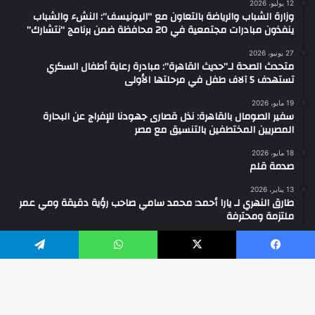
12 يوليو، 2026
وزارة الشباب والرياضة بالتعاون مع “اليونيسف”: النشء والشباب
ينفذون مبادرات مجتمعية في 20 محافظة ضمن برنامج “نتشارك”
27 يونيو، 2026
متحدث الصحة لـ”حديث القاهرة”: مبادرة رعاية أطفال السكري
تستهدف 5 آلاف طفل في مرحلتها الأولى
19 مايو، 2026
سفير الصومال بالقاهرة: نذل قصارى جهودنا للإفراج عن البحارة
المصريين المختطفين بالتنسيق مع مصر
18 مايو، 2026
صدمة قلم
13 يناير، 2026
طارق النهري لـ يارا أحمد: محمد سامي صاحب رؤية دقيقة ومي عمر
ملتزمة ومحترفة
يسبوك
‫X
واتساب
تيلقرام
2026 ... جميع الحقوق محفوظة ©
فيسبوك
‫YouTube
انستقرام
واتساب
تيك
زر