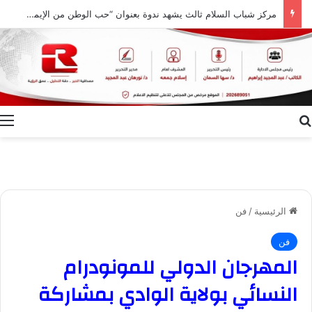
مركز شباب السلام ثالث يشهد ندوة بعنوان “حب الوطن من الإيمان ودور النشء في حفظ أمنه”
بحث عن
ا
الرئيسية
/
فن
فن
المهرجان الدولي للمونودرام
النسائي بولاية الوادي بمشاركة