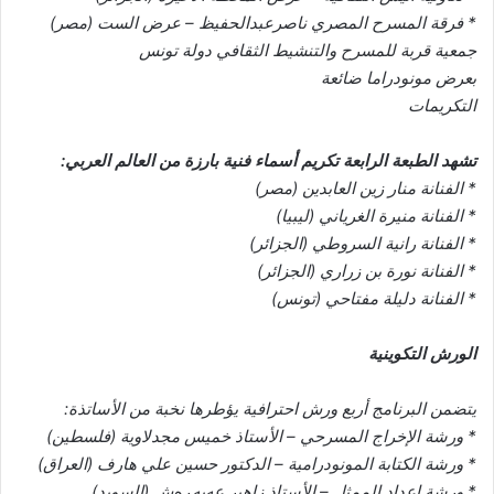
* فرقة المسرح المصري ناصرعبدالحفيظ – عرض الست (مصر)
جمعية قربة للمسرح والتنشيط الثقافي دولة تونس
بعرض مونودراما ضائعة
التكريمات
تشهد الطبعة الرابعة تكريم أسماء فنية بارزة من العالم العربي:
* الفنانة منار زين العابدين (مصر)
* الفنانة منيرة الغرياني (ليبيا)
* الفنانة رانية السروطي (الجزائر)
* الفنانة نورة بن زراري (الجزائر)
* الفنانة دليلة مفتاحي (تونس)
الورش التكوينية
يتضمن البرنامج أربع ورش احترافية يؤطرها نخبة من الأساتذة:
* ورشة الإخراج المسرحي – الأستاذ خميس مجدلاوية (فلسطين)
* ورشة الكتابة المونودرامية – الدكتور حسين علي هارف (العراق)
* ورشة إعداد الممثل – الأستاذ زاهير عەبەڕەش (السويد)