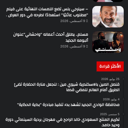
– سينرجي بلس تضع اللمسات النهائية على فيلم
“مطلوب عائليًا” استعدادًا لطرحه في دور العرض .
9 أغسطس، 2026
مسلم.. يطلق أحدث أعماله “واحشاني”عنوان
ألبومه الجديد
9 أغسطس، 2026
الأكثر قراءة
25 يوليو، 2026
قنصل الصين بالاسكندرية شيوي مين : لنجعل منارة الحضارة تضئ
الطريق أمام العالم للمضي قدما
4 يوليو، 2026
محافظة الوادي الجديد تشهد بدء تنفيذ مبادرة “بداية الحكاية”
5 سبتمبر، 2025
تكريم المنتج السعودي خالد الراجح في مهرجان بردية السينمائي دورة
وحيد حامد.