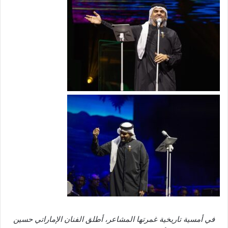
في أمسية تاريخية غمرتها المشاعر، أطلق الفنان الإماراتي حسين