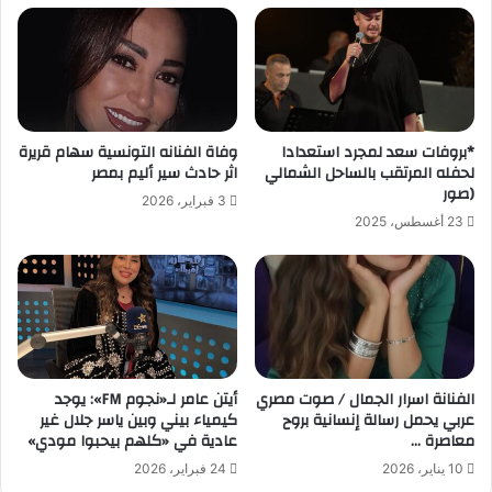
*بروفات سعد لمجرد استعدادا
وفاة الفنانه التونسية سهام قريرة
لحفله المرتقب بالساحل الشمالي
اثر حادث سير أليم بمصر
(صور
3 فبراير، 2026
23 أغسطس، 2025
الفنانة اسرار الجمال / صوت مصري
أيتن عامر لـ«نجوم FM»: يوجد
عربي يحمل رسالة إنسانية بروح
كيمياء بيني وبين ياسر جلال غير
معاصرة …
عادية في «كلهم بيحبوا مودي»
10 يناير، 2026
24 فبراير، 2026