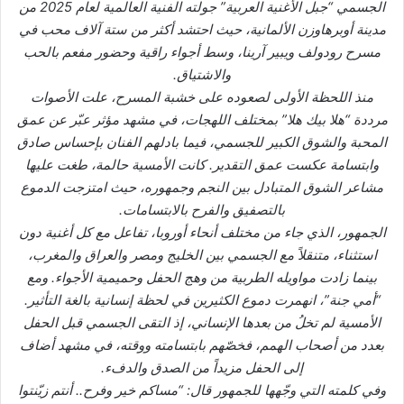
الجسمي “جبل الأغنية العربية” جولته الفنية العالمية لعام 2025 من
مدينة أوبرهاوزن الألمانية، حيث احتشد أكثر من ستة آلاف محب في
مسرح رودولف ويبير آرينا، وسط أجواء راقية وحضور مفعم بالحب
والاشتياق.
منذ اللحظة الأولى لصعوده على خشبة المسرح، علت الأصوات
مرددة “هلا بيك هلا” بمختلف اللهجات، في مشهد مؤثر عبّر عن عمق
المحبة والشوق الكبير للجسمي، فيما بادلهم الفنان بإحساس صادق
وابتسامة عكست عمق التقدير. كانت الأمسية حالمة، طغت عليها
مشاعر الشوق المتبادل بين النجم وجمهوره، حيث امتزجت الدموع
بالتصفيق والفرح بالابتسامات.
الجمهور، الذي جاء من مختلف أنحاء أوروبا، تفاعل مع كل أغنية دون
استثناء، متنقلاً مع الجسمي بين الخليج ومصر والعراق والمغرب،
بينما زادت مواويله الطربية من وهج الحفل وحميمية الأجواء. ومع
“أمي جنة”، انهمرت دموع الكثيرين في لحظة إنسانية بالغة التأثير.
الأمسية لم تخلُ من بعدها الإنساني، إذ التقى الجسمي قبل الحفل
بعدد من أصحاب الهمم، فخصّهم بابتسامته ووقته، في مشهد أضاف
إلى الحفل مزيداً من الصدق والدفء.
وفي كلمته التي وجّهها للجمهور قال: “مساكم خير وفرح.. أنتم زيّنتوا