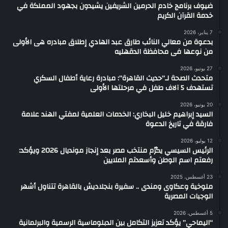
ضيوف برنامج خادم الحرمين الشريفين يشيدون بجهود المملكة في
خدمة القرآن الكريم
7 يناير، 2026
بدعوة من معالي النائب طارق عبد الهادي إطلاق مبادره هى الأولى
من نوعها فى محافظة الدقهليه
27 يونيو، 2026
متحدث الصحة لـ”حديث القاهرة”: مبادرة رعاية أطفال السكري
تستهدف 5 آلاف طفل في مرحلتها الأولى
20 يونيو، 2026
السيد إبراهيم خليل البخاري: الخدمات العلمية لمفتي الهند علامة
فارقة في تاريخ الدعوة
12 يوليو، 2026
الرئيس السيسي يكرّم منتخب مصر بعد إنجاز مونديال 2026 ويؤكد:
رفعتم اسم الوطن وأسعدتم الملايين
23 أغسطس، 2025
ملوخية وعكاوى ومندى .. سفيرة بنجلاديش بالقاهرة تتناول أشهر
الوجبات المصرية
5 أغسطس، 2026
“اليماحي” يؤكد تعزيز التكامل بين الدبلوماسية الرسمية والبرلمانية