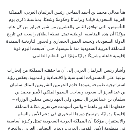
هنأ معالي محمد بن أحمد اليماحي رئيس البرلمان العربي، المملكة
العربية السعودية قيادةً وبرلمانًا وحكومةً وشعبًا، بمناسبة ذكرى يوم
التأسيس، التي توافق الثاني والعشرين من شهر فبراير من كل عام،
مؤكدًا أن هذه المناسبة الوطنية تمثل نقطة انطلاق راسخة في تاريخ
الدولة السعودية، وتجسد العمق الحضاري والجذور التاريخية الممتدة
للمملكة العربية السعودية منذ تأسيسها، حتى أصبحت اليوم قوة
إقليمية فاعلة وشريكًا دوليًا مؤثرًا في النظام العالمي.
وأشار رئيس البرلمان العربي إلى أن ما حققته المملكة من إنجازات
نوعية على المستويات السياسية والاقتصادية والتنموية، يعكس رؤية
استراتيجية طموحة يقودها خادم الحرمين الشريفين الملك سلمان
بن عبدالعزيز آل سعود، وصاحب السمو الملكي الأمير محمد بن
سلمان بن عبدالعزيز آل سعود ولي العهد رئيس مجلس الوزراء –
حفظهما الله ورعاهما – والتي أسهمت في تعزيز مكانة المملكة
إقليميًا ودوليًا، وترسيخ دورها المحوري في دعم الأمن والسلم
والاستقرار، مؤكدًا أن المملكة العربية السعودية تمثل ركيزة أساسية
في منظومة الأمن القومي العربي، وتعزيز التضامن العربي، والدفاع