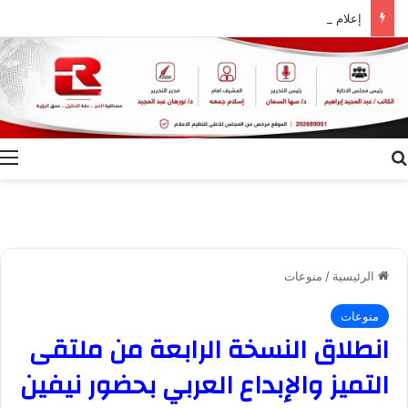
إعلام الوادي الجديد ينظم ندوة توعوية بعنوان “ظاهرة الطلاق.. الأسباب وسبل التغلب عليها”
بحث عن
ا
الرئيسية
/
منوعات
منوعات
انطلاق النسخة الرابعة من ملتقى
التميز والإبداع العربي بحضور نيفين