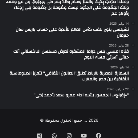
ولِماذا صرّحتِ بِحُبِك والعمُ وسام يكادُ ينفُر كى يجذِبُوكِ مِن غيرِ وقف،
وتِلكَ العِمُومة على الحِدُود ليست عِمُومة بل خِصُومة فِى إدِعاء
لِأولادِ عم
14 يوليو، 2025
تشيلسى يتوج بلقب كأس العالم للأندية على حساب باريس سان
جيرمان
28 يوليو، 2026
قناه امبسي بلس دراما المشفره تعرض مسلسل الباكستاني أنت
حياتي أسرتي مساء اليوم
14 مايو، 2026
السفارة المصرية بالرباط تطلق”الصالون الثقافي” لتعزيز الدبلوماسية
الثقافية بين مصر والمغرب
22 فبراير، 2026
“«إفراج».. الجمهور يشبه اداء عمرو سعد بأحمد زكي”
2026 ... جميع الحقوق محفوظة ©
فيسبوك
‫YouTube
انستقرام
واتساب
تيك