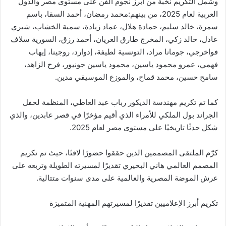
وشمل التكريم نخبة من أبرز نجوم الفن على مستوى مصر والدول
العربية لعام 2025، من بينهم:محمد رمضان، أحمد السقا، باسم
سمرة، خالد سليم، حمادة هلال، عماد زيادة، سمية الخشاب، شيري
عادل، خالد زكي، المخرج طارق العريان، أحمد رزق، السورية سلاف
فواخرجي، جومانا مراد، التونسية لطيفة، إدوارد، روجينا، إيهاب
فهمي، عمرو محمود ياسين، محمود ياسين جونيور، فرح الزاهد،
سامح حسين، محمد قماح، والموزع الموسيقي مدين.
كما تم تكريم مهندسة الديكور رباب عبد العاطي، المنظمة لحفل
الجراند بول الملكي للأمراء الذي أقيم مؤخرًا في قصر عابدين، والذي
شكل حدثًا تاريخيًا على مستوى مصر لعام 2025.
كرّم الملتقى المصممين الذين حققوا حضورًا لافتًا، حيث تم تكريم
المصمم العالمي هاني البحيري تقديرًا لمسيرته الطويلة وتربعه على
عرش الموضة المصرية والعالمية على مدى سنوات متتالية.
تكريم أبرز الإعلاميين تقديرًا لمسيرتهم المهنية المتميزة