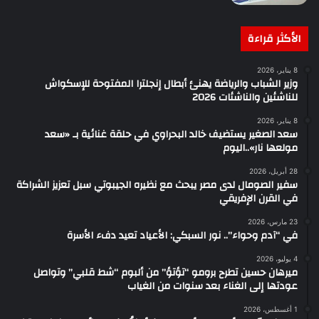
الأكثر قراءة
8 يناير، 2026
وزير الشباب والرياضة يهنئ أبطال إنجلترا المفتوحة للإسكواش
للناشئين والناشئات 2026
8 يناير، 2026
سعد الصغير يستضيف خالد البحراوي في حلقة غنائية بـ «سعد
مولعها نار»..اليوم
28 أبريل، 2026
سفير الصومال لدى مصر يبحث مع نظيره الجيبوتي سبل تعزيز الشراكة
في القرن الإفريقي
23 مارس، 2026
في “آدم وحواء”.. نور السبكي: الأعياد تعيد دفء الأسرة
4 يوليو، 2026
ميرهان حسين تطرح برومو “تؤتؤ” من ألبوم “شط قلبي” وتواصل
عودتها إلى الغناء بعد سنوات من الغياب
1 أغسطس، 2026