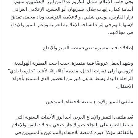
وفي جانب الإعلام، شمل التكريم عددًا من أبرز الإعلاميين، منهم:
أسامة كمال، إيهاب جلال، شيريهان أبو الحسن، الإعلامي العراقي
نزار الفارس، بوسي شلبي، والإعلامية التونسية وداد محمد، تقديرًا
لإسهاماتهم في إثراء الساحة الإعلامية العربية ودعم التميز والإبداع
في مجالاتهم.
إطلالات فنية متميزة تضيء منصة التميز والإبداع
وشهد الحفل عروضًا فنية متميزة، حيث أحيت المطربة الهولندية
لاروسي أولى فقرات الحفل، مقدمة أداءً رائعًا لأغنية “حلوة يا بلدي”
للراحلة داليدا، وسط تفاعل كبير من الحضور الذي استمتع بأجواء
الاحتفال.
ملتقى التميز والإبداع منصة للاحتفاء بالمبدعين
يُعد ملتقى التميز والإبداع العربي أحد أبرز الأحداث السنوية التي
تسلط الضوء على النجاحات والإنجازات في مجالات الفن والإعلام
والثقافة، مؤكدًا دوره كمنصة للاحتفاء بالمبدعين والمتميزين في