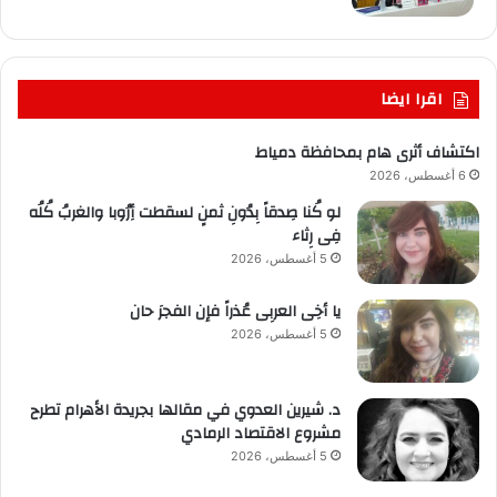
اقرا ايضا
اكتشاف أثرى هام بمحافظة دمياط
6 أغسطس، 2026
لو كُنا صِدقاً بِدُونِ ثمنٍ لسقطت أِرُوبا والغربُ كُلُه
فِى رِثاء
5 أغسطس، 2026
يا أخِى العربِى عُذراً فإن الفجرَ حان
5 أغسطس، 2026
د. شيرين العدوي في مقالها بجريدة الأهرام تطرح
مشروع الاقتصاد الرمادي
5 أغسطس، 2026