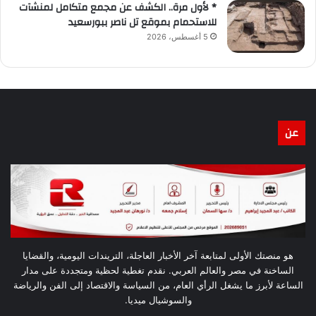
* لأول مرة.. الكشف عن مجمع متكامل لمنشآت
للاستحمام بموقع تل ناصر ببورسعيد
5 أغسطس، 2026
عن
هو منصتك الأولى لمتابعة آخر الأخبار العاجلة، التريندات اليومية، والقضايا
الساخنة في مصر والعالم العربي. نقدم تغطية لحظية ومتجددة على مدار
الساعة لأبرز ما يشغل الرأي العام، من السياسة والاقتصاد إلى الفن والرياضة
والسوشيال ميديا.