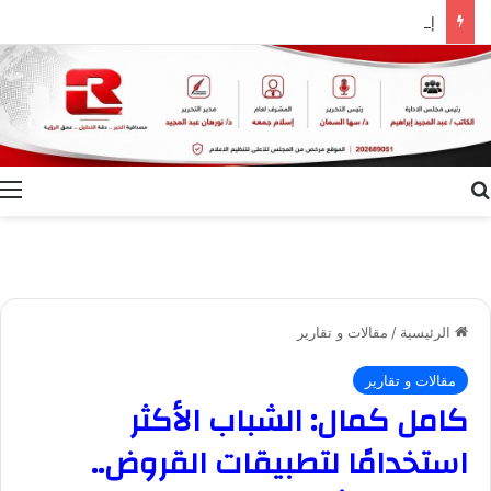
إعلام الوادي الجديد ينظم ندوة توعوية بعنوان “ظاهرة الطلاق.. الأسباب وسبل التغلب عليها”
بحث عن
ا
الرئيسية
/
مقالات و تقارير
مقالات و تقارير
كامل كمال: الشباب الأكثر
استخدامًا لتطبيقات القروض..