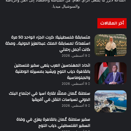
الساعة لأبرز ما يشغل الرأي العام، من السياسة والاقتصاد إلى الفن والرياضة
والسوشيال ميديا.
أخر المقالات
متسابقة فلسطينية: كررت الجزء الواحد 50 مرة
استعدادًا لمسابقة الملك عبدالعزيز الدولية.. ومكة
كانت أجمل رحلاتي
9 أغسطس، 2026
اتحاد المهندسين العرب ينعى سفير فلسطين
بالقاهرة دياب اللوح ويشيد بمسيرته الوطنية
والدبلوماسية
9 أغسطس، 2026
سلطنة عُمان ممثلًا لقارة آسيا في اجتماع البنك
الدولي لسياسات النقل في أفريقيا
9 أغسطس، 2026
سفير سلطنة عُمان بالقاهرة يعزي في وفاة
السفير الفلسطيني دياب اللوح