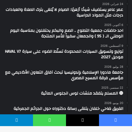
24 فبراير، 2026
عمر عامر يستضيف شيخًا أزهريًا: الصيام لا يُلغى بترك الصلاة والعبادات
درجات مثل المواد الدراسية
6 أكتوبر، 2025
احد حاضنات جمعية التطوع .. الصم والبكم يحتفلون بمناسبة اليوم
الوطني الـ ( 95 ) والجمعان سفيراً للأسر المنتجة
9 أغسطس، 2026
توزيع وتسويق السيارات المحدودة تسلّط الضوء على سيارة HAVAL V7
موديل 2027
28 يوليو، 2026
جامعة مادورا الإسلامية بإندونيسيا تبحث آفاق التعاون الأكاديمي مع
مؤسس فرقة المسرح المصري
22 سبتمبر، 2025
‏🔴 المسلم يتفقد منشآت لوس انجلوس المائية
20 يونيو، 2026
الفريق ضاحي خلفان يتلقى رسالة دكتوراه حول الجرائم الجمركية
يسبوك
‫X
واتساب
تيلقرام