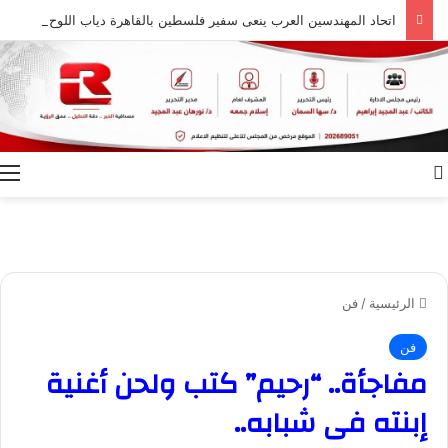
اتحاد المهندسين العرب ينعى سفير فلسطين بالقاهرة دياب اللوح ويشيد بمسيرته الوطنية والدبلوماسية
بحث عن
ا
الرئيسية
/
فن
فن
مفاجأة.. “رحيم” كتب ولحن أغنية
إبنته فى شبابه..