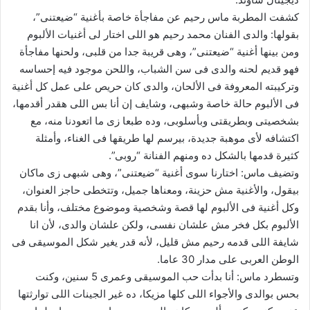
كشفت المطربة ماس رحيم عن مفاجأة خاصة بأغنية “ضيعتنى”،
بقولها: والدى الفنان محمد رحيم هو اللى اختار لى أغنيات الألبوم
ومن بينها أغنية “ضيعتنى”، وهى قريبة جدا من قلبى، ولحنها مفاجأة
فهو قديم لحنه والدى فى سن الشباب، واللحن موجود فيه إحساسه
وتركيبته المعروفة فى الألحان، والدى كان حريص على عمل كل أغنية
فى الألبوم حالة خاصة وشبهى، وشايف إن أنا بس اللى هقدر أقدمها،
بشخصيتى وبطريقتى وبأسلوبى، وده طبعا زى ما اتعودنا منه، مع
اكتشافه لأى موهبة جديدة، بيرسم لها طريقها فى الغناء، وأمثلة
كثيرة قدمها بالشكل ده ومنهم الفنانة “روبى”.
وتضيف ماس: اختارنا سوى أغنية “ضيعتنى”، وهى شبهى زى ماكان
بيقول، والأغنية مش حزينة، ومعناها جميل، وتتخطى حاجز العنوان،
وكل أغنية فى الألبوم لها قصة وشخصية وموضوع مختلف، وأنا بقدم
الألبوم بكل فخر مش علشان نفسى، ولكن علشان والدى، لأن انا
شايفة اللى قدمه رحيم مش قليل، لأنه قدر يغير شكل الموسيقى فى
الوطن العربى على مدار 30 عاما.
وتسطرد ماس: أنا بدأت حب الموسيقى وعمرى 5 سنين، وكنت
بحس بوالدى والأجواء اللى كلها مزيكا، ده غير الجينات اللى توارثتها