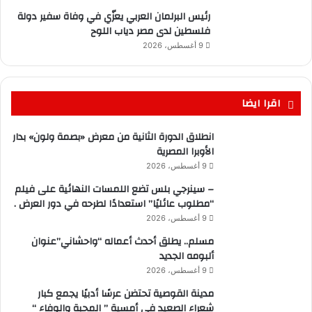
رئيس البرلمان العربي يعزّي في وفاة سفير دولة
فلسطين لدى مصر دياب اللوح
9 أغسطس، 2026
اقرا ايضا
انطلاق الدورة الثانية من معرض «بصمة ولون» بدار
الأوبرا المصرية
9 أغسطس، 2026
– سينرجي بلس تضع اللمسات النهائية على فيلم
“مطلوب عائليًا” استعدادًا لطرحه في دور العرض .
9 أغسطس، 2026
مسلم.. يطلق أحدث أعماله “واحشاني”عنوان
ألبومه الجديد
9 أغسطس، 2026
مدينة القوصية تحتضن عرسًا أدبيًا يجمع كبار
شعراء الصعيد في أمسية ” المحبة والوفاء “