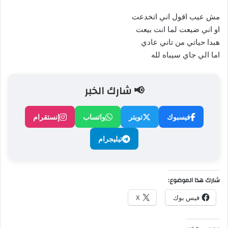
مش عيب اقول اني اتخدعت
او اني ضيعت لما انت بيعت
هبدا حياتي من تاني عادي
اما الي جاي سيباه لله
📢 شارك الخبر
فيسبوك
تويتر
واتساب
إنستقرام
تيليجرام
شارك هذا الموضوع:
فيس بوك
X