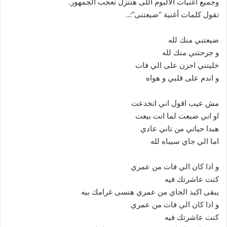
وجميع أغنيات الألبوم اللى هتنزل تعجب الجمهور.
تقول كلمات أغنية “ضيعتنى”:..
ضيعتني منك لله
و جرحتني منك لله
خليتني احزن على الي فات
و اندم على قلبي و هواه
مش عيب اقول اني اتخدعت
او اني ضيعت لما انت بيعت
هبدا حياتي من تاني عادي
اما الي جاي سيباه لله
و اذا كان الي فات من عمري
كنت عاشرتك فيه
يبقى اكيد الجاي من عمري هنسى غرامك بيه
و اذا كان الي فات من عمري
كنت عاشرتك فيه