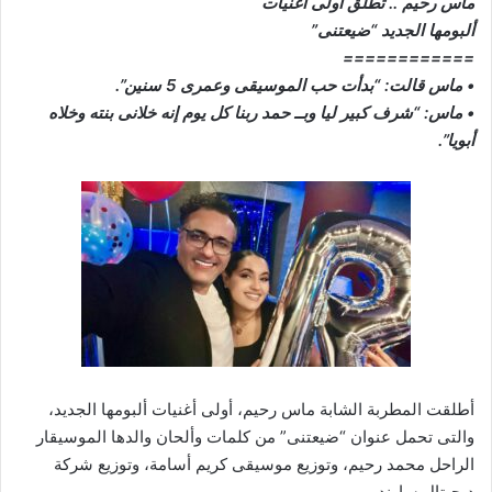
ماس رحيم .. تطلق أولى أغنيات
ألبومها الجديد “ضيعتنى”
============
• ماس قالت: “بدأت حب الموسيقى وعمرى 5 سنين”.
• ماس: “شرف كبير ليا وبــ حمد ربنا كل يوم إنه خلانى بنته وخلاه
أبويا”.
أطلقت المطربة الشابة ماس رحيم، أولى أغنيات ألبومها الجديد،
والتى تحمل عنوان “ضيعتنى” من كلمات وألحان والدها الموسيقار
الراحل محمد رحيم، وتوزيع موسيقى كريم أسامة، وتوزيع شركة
ديجيتال ساوند.