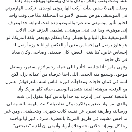
عنه، وكنت بكتب وألحن، وكان والدى بيسمعها وبيعجب بها، ولما
وصلت إلى 8 سنين بدأت أركب الهارمونى لوحدى- تركيب الهارموني
في الموسيقى هو فن تنسيق الأصوات المختلفة معًا في وقت واحد
لخلق تأثير موسيقي متناغم- والموضوع ده لفت انتباهه جدا وعرف
إنى موهوبة، وبدأ فى تبنى موهبتى، بتعليمى العزف على الآلات
الموسيقية مثل البيانو والجيتار، وكنا بنتكلم مع بعض بلغة المزيكا، لو
هو عاوز يوصل لى إحساس معين أو العكس لو انا عاوزة أوصل له
إحساس خاص، كنا بنغنى لبعض، كان صديقى وصاحبى وكان معايا
فى كل حاجة.
وتنهى ماس: أنا شايفة التأثير اللى عمله رحيم لازم يستمر، ويفضل
موجود، ونسمع منه الجديد، اللى احنا عرفناه من أعماله نزل، لكن
لسه فى كمان حاجات ومفاجآت كتيرة الناس لسه ماتعرفهاش هتنزل
مع الوقت، موهبته الفنية بتتعدى الوصف، حياته كلها مزيكا وأنا
بالتبعية غصب عنى إتأثرت بيه جدا والناس كلها بتقول إنى شبه
والدى، من وانا صغيرة بذاكره، وكل تفاصيله كانت ملهمة بالنسبة لى،
ورسالته وطريقة تعبيره عن نفسه كانت بتبهرنى وبتخطفنى، ومن غير
ما احس مشيت فى طريق المزيكا بالفطرة، شرف كبير ليا وباحمد
ربنا كل يوم إنه خلانى بنته وخلاه أبويا، وأتمنى إن أغنية “ضيعتنى”