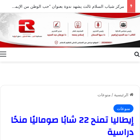
مركز شباب السلام ثالث يشهد ندوة بعنوان “حب الوطن من الإيمان ودور النشء في حفظ أمنه”
بحث عن
ا
الرئيسية
/
منوعات
منوعات
إيطاليا تمنح 22 شابًا صوماليًا منحًا
دراسية