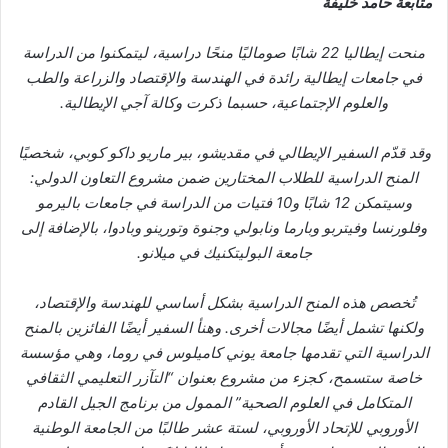
متابعة حامد خليفة
منحت إيطاليا 22 شابًا صوماليًا منحًا دراسية، ليتمكنوا من الدراسة
في جامعات إيطالية رائدة في الهندسة والإقتصاد والزراعة والطب
والعلوم الإجتماعية، حسبما ذكرت وكالة آجي الإيطالية.
وقد قدّم السفير الإيطالي في مقديشو، بير ماريو داكو كوبي، شخصيًا
المنح الدراسية للطلاب المختارين ضمن مشروع التعاون الدولي:
وسيتمكن 12 شابًا و10 فتيات من الدراسة في جامعات باليرمو
وفلورنسا وفيتربو وبارما ونابولي وجنوة وتورينو وبادوا، بالإضافة إلى
جامعة البوليتكنيك في ميلانو.
تُخصص هذه المنح الدراسية بشكل أساسي للهندسة والإقتصاد،
ولكنها تشمل أيضًا مجالات أخرى. وهنأ السفير أيضًا الفائزين بالمنح
الدراسية التي تقدمها جامعة يوني كاميلوس في روما، وهي مؤسسة
خاصة ستسمح، كجزء من مشروع بعنوان “التآزر التعليمي الثقافي
المتكامل في العلوم الصحية” الممول من برنامج الجيل القادم
الأوروبي للإتحاد الأوروبي، لستة عشر طالبًا من الجامعة الوطنية