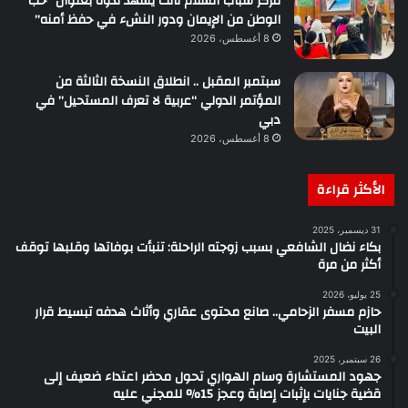
مركز شباب السلام ثالث يشهد ندوة بعنوان “حب
الوطن من الإيمان ودور النشء في حفظ أمنه”
8 أغسطس، 2026
سبتمبر المقبل .. انطلاق النسخة الثالثة من
المؤتمر الدولي “عربية لا تعرف المستحيل” في
دبي
8 أغسطس، 2026
الأكثر قراءة
31 ديسمبر، 2025
بكاء نضال الشافعي بسبب زوجته الراحلة: تنبأت بوفاتها وقلبها توقف
أكثر من مرة
25 يوليو، 2026
حازم مسفر الزحامي.. صانع محتوى عقاري وأثاث هدفه تبسيط قرار
البيت
26 سبتمبر، 2025
جهود المستشارة وسام الهواري تحول محضر اعتداء ضعيف إلى
قضية جنايات بإثبات إصابة وعجز 15% للمجني عليه