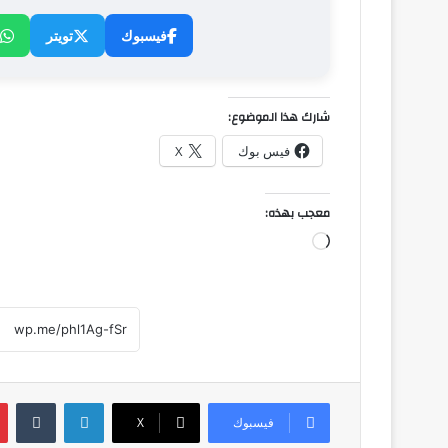
فيسبوك
تويتر
شارك هذا الموضوع:
فيس بوك
X
معجب بهذه:
جاري
التحميل…
لينكدإن
فيسبوك
‫X