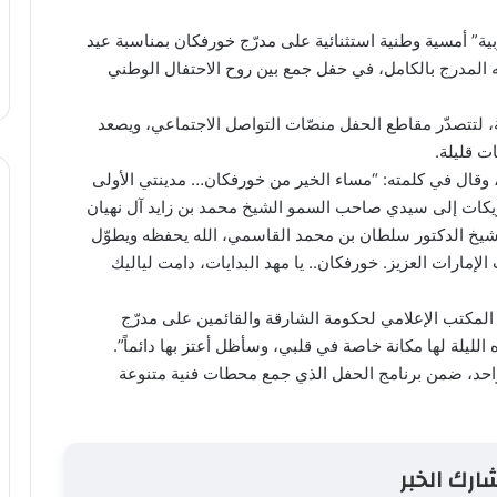
بية” أمسية وطنية استثنائية على مدرّج خورفكان بمناسبة عيد
امتلأ به المدرج بالكامل، في حفل جمع بين روح الاحتفال الوطني
، لتتصدّر مقاطع الحفل منصّات التواصل الاجتماعي، ويصعد
ت قليلة.
 وقال في كلمته: “مساء الخير من خورفكان… مدينتي الأولى
ريكات إلى سيدي صاحب السمو الشيخ محمد بن زايد آل نهيان
شيخ الدكتور سلطان بن محمد القاسمي، الله يحفظه ويطوّل
إمارات العزيز. خورفكان.. يا مهد البدايات، دامت لياليك
 المكتب الإعلامي لحكومة الشارقة والقائمين على مدرّج
الليلة لها مكانة خاصة في قلبي، وسأظل أعتز بها دائماً”.
لواحد، ضمن برنامج الحفل الذي جمع محطات فنية متنوعة
ارك الخبر