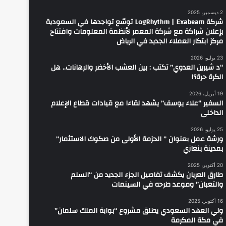
2 ديسمبر، 2025
شركة LogRhythm | Exabeam توسّع تواجدها في السعودية
بإعلان شراكة مع شركة المعمر لأنظمة المعلومات وافتتاح
مركز ابتكار العملاء الجديد في الرياض
23 يوليو، 2026
“د شيرين العدوي” تكتب : بين العشب الأخضر والرهانات.. هل
الكرة حرة؟!
19 أبريل، 2026
السفير “علاء يوسف” يشهد لقاءا مع قيادات قطاع الإعلام
الداخلى
25 يوليو، 2026
ورشة عمل بعنوان ” الحزمة الأولى من صكوك الاستثمار”
بمدينة بنغازي
20 أكتوبر، 2025
طارق العريان يكشف تفاصيل الجزء الجديد من “السلم
والتعبان” وموعد طرحه في السينمات
16 أكتوبر، 2025
ولي العهد السعودي يطلق مشروع “بوابة الملك سلمان”
في مكة المكرمة