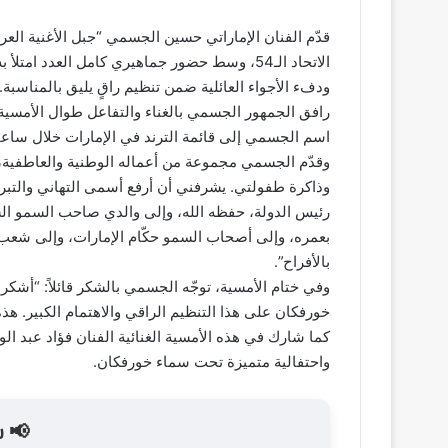
قدّم الفنان الإماراتي حسين الجسمي “جبل الأغنية العر
الاتحاد الـ54، وسط حضور جماهيري كامل العدد 
ودفء الأجواء العائلية ضمن تنظيم راقٍ يليق بالمناسبة.
رافق الجمهور الجسمي بالغناء والتفاعل طوال الأمسية
اسم الجسمي إلى قائمة الترند في الإمارات خلال ساعا
وقدّم الجسمي مجموعة من أعماله الوطنية والعاطفية،
وذاكرة طفولتي. يشرفني أن أرفع أسمى التهاني والتب
رئيس الدولة، حفظه الله، وإلى والدي صاحب السمو ال
بعمره، وإلى أصحاب السمو حكّام الإمارات، وإلى شعب ال
بالأفراح”.
وفي ختام الأمسية، توجّه الجسمي بالشكر قائلاً: “أشكر
خورفكان على هذا التنظيم الراقي والاهتمام الكبير. هذه 
كما شارك في هذه الأمسية الغنائية الفنان فؤاد عبد ا
واحتفالية متميزة تحت سماء خورفكان.
📢 ش