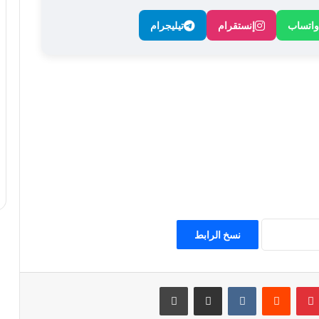
واتساب
إنستقرام
تيليجرام
نسخ الرابط
بينتيريست
مشاركة عبر البريد
طباعة