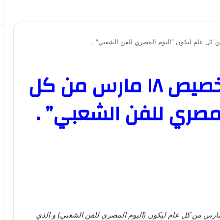
وزير الثقافة يعلن: تخصيص ١٨ مارس من كل
لمصري للفن الشعبي” .
لن وزير الثقافة د. أحمد فؤاد هنو تخصيص يوم ١٨ مارس من كل عام ليكون (اليوم المصري للفن الشعبي) و الذي