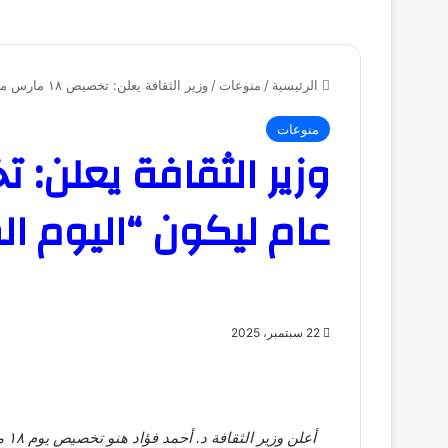
الرئيسية
/
منوعات
/
وزير الثقافة يعلن: تخصيص ١٨ مارس من كل عام ليكون “اليوم المصري للفن الشعبي” .
منوعات
عام ليكون “اليوم ا
22 سبتمبر، 2025
أع