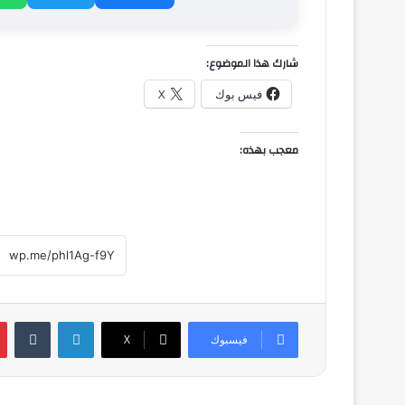
شارك هذا الموضوع:
فيس بوك
X
معجب بهذه:
لينكدإن
فيسبوك
‫X