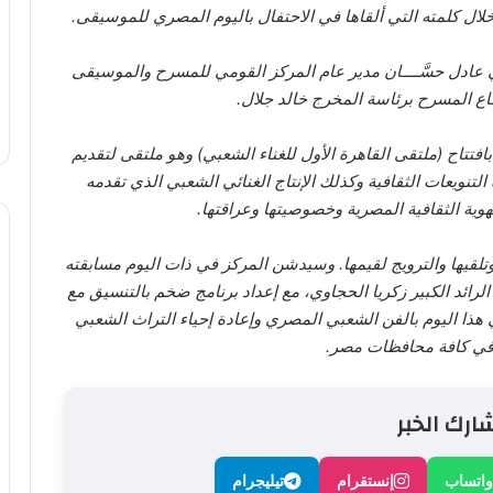
خلال كلمته التي ألقاها في الاحتفال باليوم المصري للموسيقى.
ي عادل حسَّــــان مدير عام المركز القومي للمسرح والموسيقى
طاع المسرح برئاسة المخرج خالد جلال.
تتاح (ملتقى القاهرة الأول للغناء الشعبي) وهو ملتقى لتقديم
لتنويعات الثقافية وكذلك الإنتاج الغنائي الشعبي الذي تقدمه
هوية الثقافية المصرية وخصوصيتها وعراقتها.
 وتلقيها والترويج لقيمها. وسيدشن المركز في ذات اليوم مسابقته
ائد الكبير زكريا الحجاوي، مع إعداد برنامج ضخم بالتنسيق مع
ي هذا اليوم بالفن الشعبي المصري وإعادة إحياء التراث الشعبي
 في كافة محافظات مصر.
ارك الخبر
واتساب
إنستقرام
تيليجرام