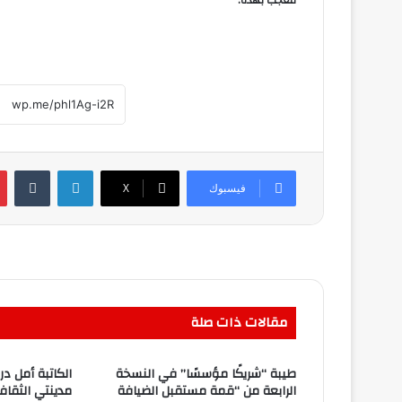
معجب بهذه:
لينكدإن
فيسبوك
‫X
مقالات ذات صلة
طيبة “شريكًا مؤسسًا” في النسخة
الكاتبة أمل 
الرابعة من “قمة مستقبل الضيافة
مدينتي الثقاف