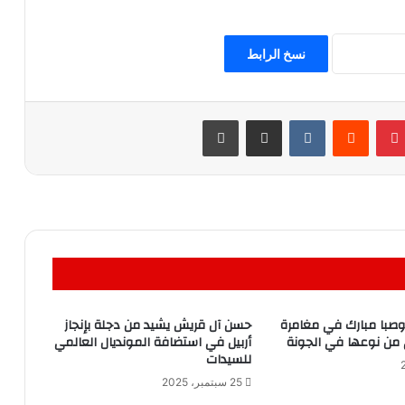
نسخ الرابط
بينتيريست
مشاركة عبر البريد
طباعة
 وصبا مبارك في مغامرة
حسن آل قريش يشيد من دجلة بإنجاز
ى من نوعها في الجونة
أربيل في استضافة المونديال العالمي
للسيدات
25 سبتمبر، 2025