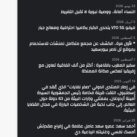
23 يونيو، 2026
النساء أمانة.. ووصية نبوية لا تقبل التفريط
5 أبريل، 2026
فيفو V70 5G يتحدى الكبار بكاميرا احترافية ومعالج جبار
5 أغسطس، 2026
* لأول مرة.. الكشف عن مجمع متكامل لمنشآت للاستحمام
بموقع تل ناصر ببورسعيد
1 أغسطس، 2026
سفير المغرب بالقاهرة : أكثر من ألف اتفاقية تعاون مع
إفريقيا تعكس مكانة المملكة
19 أكتوبر، 2025
في إطار المنتدى الدولي “صفر نفايات” الذي عُقد في
إسطنبول، التقت قرينة فخامة رئيس الجمهورية السيدة
أمينة أردوغان، بممثلي وزارات البيئة من 63 دولة حول
العالم، إلى جانب نخبة من الشخصيات البارزة في مجال القضايا
البيئية.
25 فبراير، 2026
أحمد سعد: عمرو سعد عامل عظمة في إفراج مقدرتش
أمسك نفسي وغنيلته الرباعية دي