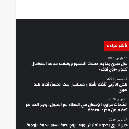
الأكثر قراءة
15 مارس، 2026
بلال صبري يهاجم حفلات السحور ويكشف موعد استكمال
تصوير «روح أوف»
3 ديسمبر، 2025
هدى الاتربي تنضم لأبطال مسلسل ست الحسن أمام هند
صبري
25 يونيو، 2026
الشحات عزازي: الإحسان في العطاء سر القبول.. وجبر الخواطر
أعظم من مجرد الصدقة
27 يونيو، 2026
خبير أسري يحذر: التفتيش وراء الزوج بداية انهيار الحياة الزوجية