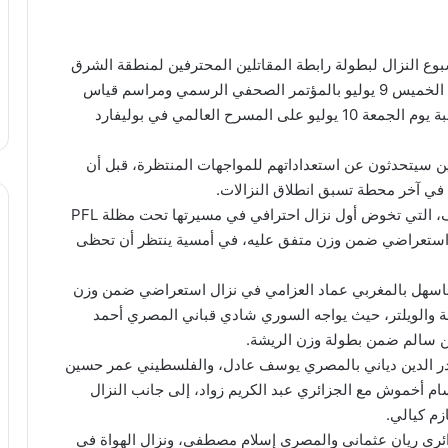
وع النزال لبطولة رابطة المقاتلين المحترفين لمنطقة الشرق
الأوسط وشمال أفريقيا PFL MENA، والتي تنطلق يوم الخميس 9 يوليو بالمؤتمر الصحفي الرسمي ومراسم قياس
الأوزان (الميزان)، تمهيداً لإقامة الأمسية القتالية المرتقبة يوم الجمعة 10 يوليو على المسرح العالمي في بوليفارد
ن سيتحدثون عن استعداداتهم للمواجهات المنتظرة، قبل أن
في آخر محطة تسبق انطلاق النزالات.
ويتصدر الحدث الرئيسي المقاتلة السعودية هتان السيف، التي تخوض أول نزال احترافي في مسيرتها تحت مظلة PFL
نزال استعراضي ضمن وزن متفق عليه، في أمسية ينتظر أن تحظى
باسهل بالمغربي عماد العزامي في نزال استعراضي ضمن وزن
شة والويلتر، حيث يواجه السوري شادي قباني المصري أحمد
ن سالم ضمن بطولة وزن الريشة.
بدر الدين دياني بالمصري يوسف عادل، والفلسطيني عمر حسين
م أخموش مع الجزائري عبد الكريم زواد، إلى جانب النزال
زم كيالي.
جزائري ريان عثماني والمصري إسلام مصطفى، ونزال الهواة في