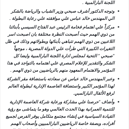
اللجنة البارالمبية .
وتوجه الدكتور أشرف صبحي وزير الشباب والرياضة بالشكر
الي المهندس خالد عباس علي موافقته علي رعاية البطولة .
مركزاً علي اهتمام فخامة الرئيس عبد الفتاح السيسي بأبنائنا
من ذوي الهمم حيث أصبحت النظرة مختلفة بان اصبحت اسر
اللاعبين من ذوي الهمم تتباهي بأبنائها وبطولاتهم وذلك في ظل
التغيرات الكبيرة التي طرأت علي الدولة المصرية ، موجهاً
“صبحي ” التحية لمجلس ادارة اللجنة البارالمبية وايضا كل
الشكر والتقدير للإعلام المصري علي اهتمامه بالتواجد في هذا
المؤتمر والاهتمام المعهود منهم بالرياضيين من ذوي الهمم .
وعبر المهندس خالد عباس عن سعادته باستضافة مقر الشركة
لهذا المؤتمر الكبير واستضافة العاصمة الإدارية لبطولة العالم
لرفع الأثقال البارالمبي.
وأضاف “حرصنا علي مشاركة ورعاية شركة العاصمة الإدارية
للتنمية العمرانية بهذا الحدث العالمي وهو ما يتماشى مع رؤية
القيادة السياسية في إنشاء مجتمع متكامل يوفر الفرص لجميع
أفراده، وبصفة خاصة الرياضيين البارالمبيين وأصحاب الهمم