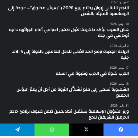
2 يونيو، 2026
النجم اللبناني إيوان يختتم ربيع 2026 بـ”بعيش مخنوق”… عودة إلى
الرومانسية المليئة بالشجن
10 يونيو، 2026
هتان السيف تؤكد جاهزيتها لأول ظهور احترافي أمام الجزائرية دانية
أوحاشي في جدة
2 أبريل، 2026
الزيادة الجديدة ترفع الحد الأدنى للدخل للعاملين بالدولة إلى ٨ آلاف
جنيه
17 يونيو، 2026
العرب كبوة في الحرب وكبوة في السلم
15 يونيو، 2026
الشعبوية تسعى إلى منع تَشَكُّل الثروة من أجل أن يعمّ البؤس
الجميع
31 مايو، 2026
وزير الشؤون الإسلامية يستقبل أكاديميين ضمن ضيوف برنامج خادم
الحرمين الشريفين للحج
يسبوك
‫X
واتساب
تيلقرام