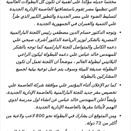
مختتما حديثه مؤكدا على أهمية ان تكون كل البطولات العالمية
التي تنظمها مصر تقوم باستضافتها العاصمة الإدارية الجديدة
لتسليط الضوء علي مصر الجديدة والتطور الكبير الذي طرأ
علي التنمية والعمران في الجمهورية الجديدة .
وتوجه الدكتور حسام الدين مصطفي رئيس اللجنة البارالمبية
المصرية بالشكر لوزير الرياضة الدكتور أشرف صبحي علي
دعمه الكامل والمتواصل للجنة البارلمبية كما توجه بالشكر
للمهندس خالد عباس علي دعمه للبطولة ليكون الراعي
البلاتيني لبطولة العالم ، موضحاً ان اللجنة تعمل أن تكون
البطولة صديقة للبيئة وسوف يتم عمل توعية بيئية لجميع
المشاركين بالبطولة
كما تم الإعلان أثناء المؤتمر علي موافقة شركة العاصمة علي
تخصيص مقر جديد للجنة البارالمبية بالعاصمة الإدارية الجديدة،
وايضاً اعلن المهندس خالد عباس عن انشاء اول مدرسة لذوي
الهمم لأبنائنا مقرها بالعاصمة الإدارية الجديدة.
ومن المتوقع ان يشارك في البطولة نحو 800 لاعب ولاعبة من
أكثر من 73 دولة.