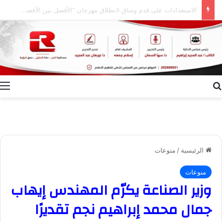
إعلام الوادي الجديد ينظم ندوة توعوية بعنوان “ظاهرة الطلاق.. الأسباب وسبل التغلب عليها”
بحث عن
ا
الرئيسية
/
منوعات
منوعات
وزير الصناعة يكرّم المهندس إيهاب
جمال محمد إبراهيم نجم تقديرًا