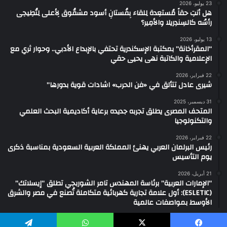
23 يوليو، 2026
هل أنتِ حقاً مُستعِدة لِلقاء بِفُستانِ أسود مشقُوق لِأعلى لِتُطِيحِى
رأسُه كالسِندِريلا والأمِير؟
13 يوليو، 2026
“المقرأخانة” بمكتبة الإسكندرية تحتفي بالإبداع الأدبي.. وحوار ثري مع
الإعلامية والكاتبة نهى يحيى حقي
22 فبراير، 2026
شيرى عادل تتألق في «فن الحرب» اشادات قوية بدورها”
31 ديسمبر، 2025
المتحف المصرى يطلق تجربه جديده برعاية أكاديمية البحث العلمي
والتكنولوجيا
22 فبراير، 2026
رئيس البرلمان العربي يهنئ المملكة العربية السعودية بمناسبة ذكرى
يوم التأسيس
21 أبريل، 2026
“الإمارات العربية” برئاسة المهندس تامر الشوربجي تطلق “إيسلاتك”
(ESLETIC): أول علامة تجارية كهربائية متكاملة تُصنع في مصر والشرق
الأوسط بمواصفات عالمية