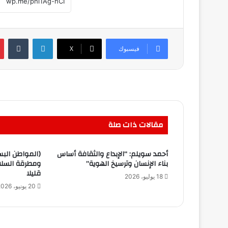
لينكدإن
فيسبوك
‫X
مقالات ذات صلة
أحمد سويلم: “الإبداع والثقافة أساس
(المواطن البس
بناء الإنسان وترسيخ الهوية”
ومطرقة السلا
قليلا
18 يوليو، 2026
20 يونيو، 2026