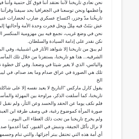
نحن نعادي تاريخنا لأننا نعتقد أننا فوق كل حتمية وأن
وأعظمها ونحن توسعنا في الجغرافيا بحد سيفنا وقرآننا 
تاريخُنا مدّ وجزر، اكتساح عسكري ضارب لحضارات غنية ب
عش نبَتَتْ فيه مِللٌ ونِحل فجرت وحدة الأمة وأحالتها إل
نحن في وضع غريب، نجمع فيه بين مهزومية المنكسر المغ
نكن نقدر على إدامة السيادة والسلطان.
لم يبقَ من تاريخنا إلا شواهد الآثار في اشبيلية، وفي 
الشرقيه… هذا هو تاريخنا، يستفزنا من خلال تلك المآسي 
واليائس، الذي لا يغير شيئا في وضعنا. وفي كل خطوة نز
تلك هي الصورة في عراق صدام وما بعد صدام، في ليبيا
الخ
يقول كارل ماركس “التاريخ لا يعيد نفسه إلا على شاكلتي
تاريخنا، كما أسلفت الذكر، مراوحة بين المهزلة والمأساة.
فلم نكف يوما عن الحقد والحسد وعن الثأر، ولم نقبل ل
صورة المرأة كموضوع رغبة، في وصف طرفة ابن العبد له
ولم يخرج تاريخنا من تحت ذلك الغطاء الى اليوم…
لا نزال نأكل الجيفة، وننبش في القبور، كما أعدموا صدا
أي أمة هذه التي تحتفل ببتر أجزائها، والتي تنام وجسمه