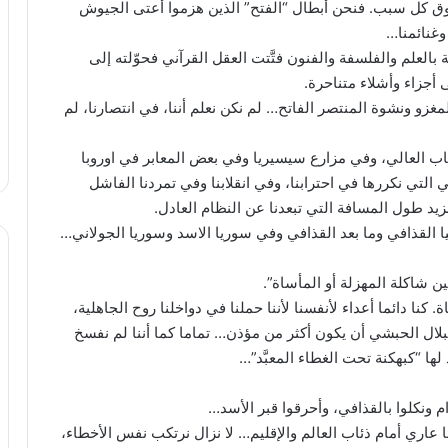
نا فوق كل سبب. فنحن أبطال “الفتح” الذين هزموا أعتى الجيوش
وغنائمنا…
العلم والفلسفة والفنون فتَّتت العقل القرآني فحوّلته إلى
ى أجزاء وأشلاء متناحرة.
زو ونشوة المنتصر الفاتح… لم نكن نعلم أننا، في انتصارنا، لم
الباب العالي، وفي مزارع سيسيريا وفي بعض المعابر في اوروبا
التي نكررها في احترابنا، وفي انقلابنا وفي تمردنا الفاشل
يد طول المسافة التي تبعدنا عن النظام العادل.
 القذافي وما بعد القذافي وفي سوريا الاسد وسوريا الجولاني…
ن شاكلة المهزلة أو المأساة”.
 كنا دائما أعداء لأنفسنا لأننا حملنا في دواخلنا روح الجاهلية،
بلال الحبشي أن يكون أكثر من مؤذن… تماما كما أننا لم نفسخ
ا “كبهكنة تحت الغطاء المعبَّد”…
م ونكلوا بالقذافي، وأحرقوا قبر الأسد…
ا عاري أمام ذئاب العالم والإقليم… لا نزال نرتكب نفس الأخطاء،