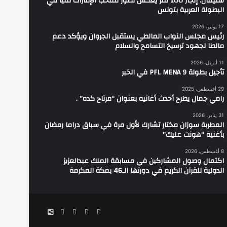
سليمان: إنجاز 100 متر يعكس تطور منتخب الإمارات فنياً في
البطولة العربية بتونس
17 يوليو، 2026
رئيس مجلس النواب المالطي يستقبل الجروان ويؤكد دعم
مالطا لجهود ترسيخ التسامح والسلام
11 أبريل، 2026
تأجيل بطولة PFL MENA 9 في الخبر
29 أغسطس، 2025
رامي جمال يطرح أحدث أغانيه بعنوان “مرتاح كده” .
31 يناير، 2026
المطربة سوزان مختار تشارك لأول مرة في سباق دراما رمضان
بأغنية “هونت عليك”
8 أغسطس، 2026
اكتمال وصول المشاركين في مسابقة الملك عبدالعزيز
الدولية للقرآن الكريم في دورتها الـ46 بمكة المكرمة
فيسبوك
‫YouTube
انستقرام
واتساب
تيك
توك