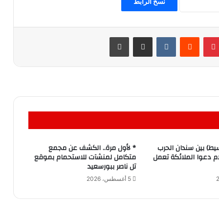
نسخ الرابط
بينتيريست
مشاركة عبر البريد
طباعة
يط) بين سندان الحرب
* لأول مرة.. الكشف عن مجمع
م دعوا الملائكة تعمل
متكامل لمنشآت للاستحمام بموقع
تل ناصر ببورسعيد
5 أغسطس، 2026