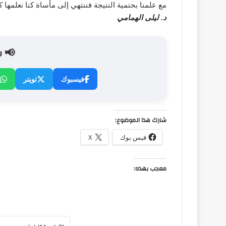
مع علمنا بحتمية النتيجة فننتهي إلى مأساة كنا نعلمها كأ
د. ليلى الهمامي
📢 ش
فيسبوك
تويتر
شارك هذا الموضوع:
فيس بوك
X
معجب بهذه: