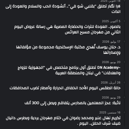
18 أكتوبر، 2025
لارا نصّار تطلق “بقلبي شو في”.. أنشودة الحب والسلام والعودة إلى
الذات
5 أكتوبر، 2025
بالصور.. العودة للتراث والحضارة المصرية هي رسالة عروض اليوم
الثاني من مهرجان مسرح العرائس
17 يوليو، 2026
د. حنان يوسف تُهدي مكتبة الإسكندرية مجموعة من مؤلفاتها
وإصداراتها
20 يونيو، 2026
~DN Academy تطلق أول برنامج متخصص في “الجهوزية للزواج
والعلاقات” في لبنان والمنطقة العربية
26 أبريل، 2026
حالة الطقس اليوم الأحد: انخفاض الحرارة وأمطار تضرب المحافظات
29 يونيو، 2026
نائبة: عجز المعلمين بالمدارس يتفاقم ويصل إلى 300 ألف
16 سبتمبر، 2025
تكريم نهال عنبر ومحمد رضوان في ختام مهرجان بردية وبطرس دانيال
ضيف شرف الحفل.. اليوم .