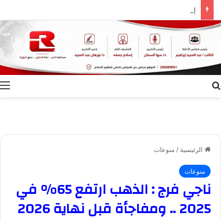
إعلام الوادي الجديد ينظم ندوة توعوية بعنوان “ظاهرة الطلاق.. الأسباب وسبل التغلب عليها”
بحث عن
ا
الرئيسية
/
منوعات
منوعات
ناجي فرج : الذهب ارتفع 65% في
2025 .. ومفاجأة قبل نهاية 2026