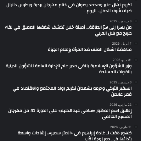
تكريم نهال عنبر ومحمد رضوان في ختام مهرجان بردية وبطرس دانيال
ضيف شرف الحفل.. اليوم .
8 ديسمبر، 2025
من يسرا إلى سرّ الطاقة… أمينة خليل تكشف شغفها العميق في لقاء
صريح مع بلال العربي
7 أبريل، 2026
مناهضة اشكال العنف ضد المرأة بإعلام الجيزة
31 مايو، 2026
وزير الشؤون الإسلامية يلتقي مدير عام الإدارة العامة للشؤون الدينية
بالقوات المسلحة
3 ديسمبر، 2025
السفير التركي وحرمه يشهدان تكريم رواد المجتمع والاقتصاد في
قصر عابدين
23 مارس، 2026
إطلاق اسم الدكتور «سامي عبد الحليم» على الدورة 41 من مهرجان
المسرح العالمي
11 مارس، 2026
ظهور لافت لـ غادة إبراهيم في «المتر سمير».. إشادات واسعة
بأدائها في دور زوجة الأب