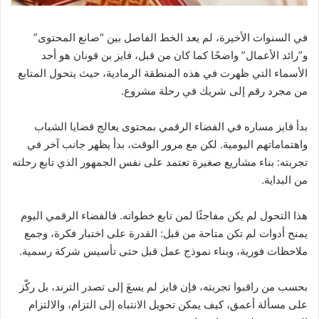
في السنوات الأخيرة، لم يعد الخط الفاصل بين “صانع المحتوى”
و”رائد الأعمال” واضحًا كما كان من قبل، فايز بن قونان هو أحد
الأسماء التي ظهرت في هذه المنطقة الرمادية، حيث يتحول المتابع
من مجرد رقم إلى شريك في رحلة مشروع.
بدأ فايز مساره في الفضاء الرقمي بمحتوى يعالج قضايا الشباب
واهتماماتهم اليومية. لكن مع مرور الوقت، بدأ يظهر جانب آخر في
تجربته: بناء مشاريع صغيرة تعتمد على نفس الجمهور الذي تابع رحلته
من البداية.
هذا التحول لم يكن مفاجئًا لمن تابع خطواته. فالفضاء الرقمي اليوم
يمنح أدوات لم تكن متاحة من قبل: القدرة على اختبار فكرة، وجمع
ملاحظات فورية، وبناء نموذج عمل قبل حتى تأسيس شركة رسمية.
بحسب من راقبوا تجربته، فإن فايز لم يسعَ إلى تصدر الترند، بل ركّز
على مسألة أعمق، كيف يمكن تحويل الانتباه إلى التزام، والالتزام