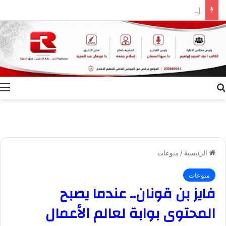
إعلام الوادي الجديد ينظم ندوة توعوية بعنوان “ظاهرة الطلاق.. الأسباب وسبل التغلب عليها”
بحث عن
ا
الرئيسية
/
منوعات
منوعات
فايز بن قونان.. عندما يصبح
المحتوى بوابة لعالم الأعمال