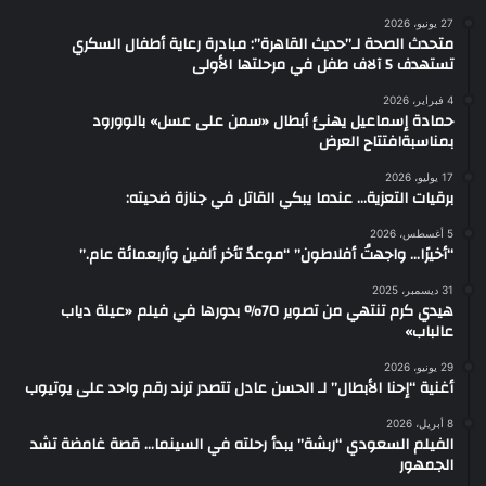
27 يونيو، 2026
متحدث الصحة لـ”حديث القاهرة”: مبادرة رعاية أطفال السكري
تستهدف 5 آلاف طفل في مرحلتها الأولى
4 فبراير، 2026
حمادة إسماعيل يهنئ أبطال «سمن على عسل» بالوورود
بمناسبةافتتاح العرض
17 يوليو، 2026
برقيات التعزية… عندما يبكي القاتل في جنازة ضحيته:
5 أغسطس، 2026
“أخيرًا… واجهتُ أفلاطون” “موعدٌ تأخر ألفين وأربعمائة عام.”
31 ديسمبر، 2025
هيدي كرم تنتهي من تصوير 70% بدورها في فيلم «عيلة دياب
عالباب»
29 يونيو، 2026
أغنية “إحنا الأبطال” لـ الحسن عادل تتصدر ترند رقم واحد على يوتيوب
8 أبريل، 2026
الفيلم السعودي “ربشة” يبدأ رحلته في السينما… قصة غامضة تشد
الجمهور