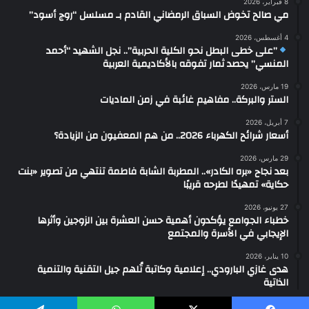
8 فبراير، 2026
مي صالح تخوض السباق الرمضاني القادم بـ مسلسل “روج أسود”
4 أغسطس، 2026
”على خطى البطل نحو الكلية الحربية”.. نجل الشهيد “أحمد
المنسي” يحصد ثمار تفوقه بالأكاديمية العربية
19 مارس، 2026
الستر والبركة.. مفاهيم غائبة في زمن الماديات
7 أبريل، 2026
أسعار شرائح الكهرباء 2026.. من هم المعفيون من الزيادة؟
29 مارس، 2026
بعد نجاح «بره الكادر».. المطربة الشابة فاطمة تنتهي من تصوير «بنت
حكاية» تمهيدًا لطرحه قريبًا
27 يونيو، 2026
خطباء الجوامع يؤكدون أهمية حسن العشرة بين الزوجين وأثرها
الإيجابي في الأسرة والمجتمع
10 يناير، 2026
هدى غازي البارودي.. إعلامية وكاتبة تُلهم جيل التقنية والتنمية
الذاتية