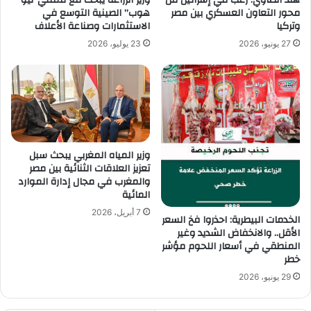
محور التعاون العسكري بين مصر
هوب” الصينية التوسع في
وتركيا
الاستثمارات وصناعة الأعلاف
27 يونيو، 2026
23 يوليو، 2026
وزير المياه المغربي يبحث سبل
تعزيز العلاقات الثنائية بين مصر
والمغرب في مجال إدارة الموارد
المائية
7 أبريل، 2026
الخدمات البيطرية: احذروا فخ السعر
الأقل.. والانخفاض الشديد وغير
المنطقي في أسعار اللحوم مؤشر
خطر
29 يونيو، 2026