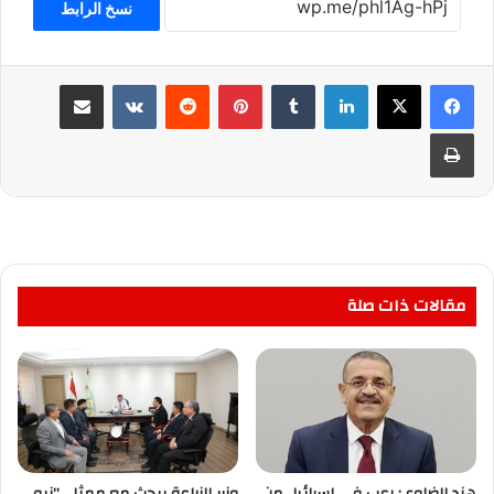
نسخ الرابط
لينكدإن
بينتيريست
مشاركة عبر البريد
طباعة
مقالات ذات صلة
هند الضاوي: رعب في إسرائيل من
وزير الزراعة يبحث مع ممثلي”نيو