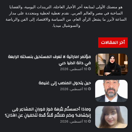
هو منصتك الأولى لمتابعة آخر الأخبار العاجلة، التريندات اليومية، والقضايا
الساخنة في مصر والعالم العربي. نقدم تغطية لحظية ومتجددة على مدار
الساعة لأبرز ما يشغل الرأي العام، من السياسة والاقتصاد إلى الفن والرياضة
والسوشيال ميديا.
أخر المقالات
مؤتمر اماراتية لا تعرف المستحيل بنسخته الرابعة
في دانة الدنيا دبي
10 أغسطس، 2026
حين يتحول المنصب إلى غنيمة
10 أغسطس، 2026
وماذا أحسستُم لِبُرهة فورَ فورانِ المشاعِر فِى
إنكِشاف؟ وكم ظللتُم مُنذُ مُدة تتخفيانِ عنِ الآذان؟
10 أغسطس، 2026