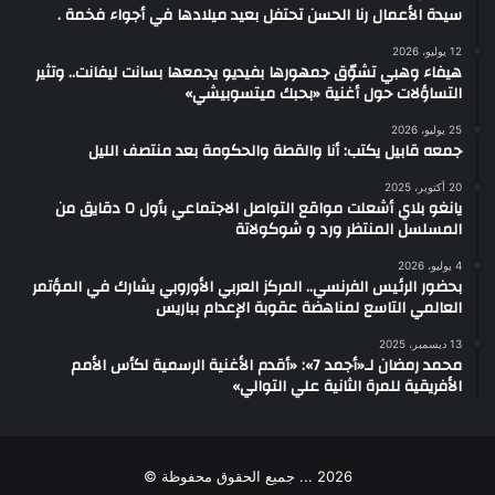
سيدة الأعمال رنا الحسن تحتفل بعيد ميلادها في أجواء فخمة .
12 يوليو، 2026
هيفاء وهبي تشوّق جمهورها بفيديو يجمعها بسانت ليفانت.. وتثير
التساؤلات حول أغنية «بحبك ميتسوبيشي»
25 يوليو، 2026
جمعه قابيل يكتب: أنا والقطة والحكومة بعد منتصف الليل
20 أكتوبر، 2025
يانغو بلاي أشعلت مواقع التواصل الاجتماعي بأول ٥ دقايق من
المسلسل المنتظر ورد و شوكولاتة
4 يوليو، 2026
بحضور الرئيس الفرنسي.. المركز العربي الأوروبي يشارك في المؤتمر
العالمي التاسع لمناهضة عقوبة الإعدام بباريس
13 ديسمبر، 2025
محمد رمضان لـ«أجمد 7»: «أقدم الأغنية الرسمية لكأس الأمم
الأفريقية للمرة الثانية علي التوالي»
2026 ... جميع الحقوق محفوظة ©