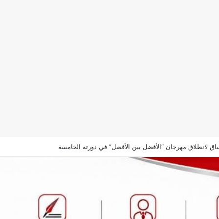
اق لانطلاق مهرجان “الأفضل بين الأفضل” في دورته الخامسة