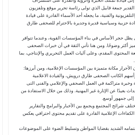
لى قيادة تمتلك الخبرة والرؤية والقدرة على استشراف
قدير جمعة قابيل الذي تولى رئاسة تحرير موقع وتلفزيون
لتلفزيونية والفنية، ما يجعله أحد الأسماء القادرة على قيادة
ادة حزبية وسياسية قديرة وجديرة بالاحترام للصحفى طارق
ري يظل حجر الأساس في بناء المؤسسات القوية، وعندما تتوافر
تميز أكثر وضوحًا. ومن هنا تأتي الثقة في أن خبرات الصحفى
ة المحتوى المقدم، وعلى آليات العمل التحريري والإنتاجي، بما
 الأحرار مكانة متميزة بين المؤسسات الإعلامية، ومن أبرزها:
رأسهم الكاتب الصحفى طارق درويش، والقيادة الاعلامية
 وخبرة متراكمة في العمل الصحفي والإعلامي والفنى التى
ث بعيدًا عن الإثارة غير المهنية. وذلك من خلال الاستفادة من
 إلى جمهور أوسع.
لف شرائح المجتمع ويجمع بين الأخبار والبرامج والتقارير
 الكفاءات الإعلامية القادرة على تقديم محتوى احترافي يعكس
هتمامه الشديد بقضايا المواطن وتسليط الضوء على الموضوعات