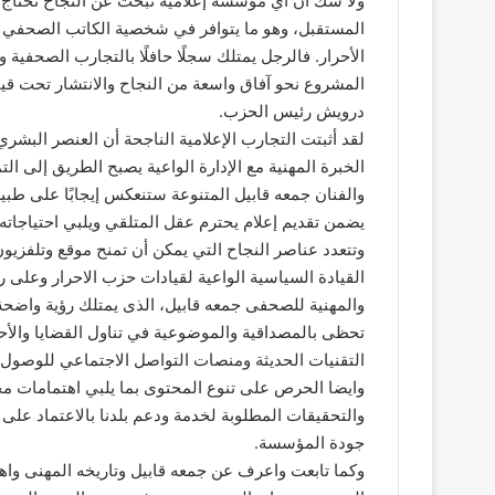
ولا شك أن أي مؤسسة إعلامية تبحث عن النجاح تحتاج إ
المستقبل، وهو ما يتوافر في شخصية الكاتب الصحفي ال
الأحرار. فالرجل يمتلك سجلًا حافلًا بالتجارب الصحفية وا
المشروع نحو آفاق واسعة من النجاح والانتشار تحت قي
درويش رئيس الحزب.
لقد أثبتت التجارب الإعلامية الناجحة أن العنصر البش
الخبرة المهنية مع الإدارة الواعية يصبح الطريق إلى ال
والفنان جمعه قابيل المتنوعة ستنعكس إيجابًا على طبيع
يضمن تقديم إعلام يحترم عقل المتلقي ويلبي احتياجاته.
وتتعدد عناصر النجاح التي يمكن أن تمنح موقع وتلفزيون
القيادة السياسية الواعية لقيادات حزب الاحرار وعلى 
والمهنية للصحفى جمعه قابيل، الذى يمتلك رؤية واضحة
تحظى بالمصداقية والموضوعية في تناول القضايا والأحدا
التقنيات الحديثة ومنصات التواصل الاجتماعي للوصول
وايضا الحرص على تنوع المحتوى بما يلبي اهتمامات مخت
والتحقيقات المطلوبة لخدمة ودعم بلدنا بالاعتماد على
جودة المؤسسة.
وكما تابعت واعرف عن جمعه قابيل وتاريخه المهنى وا