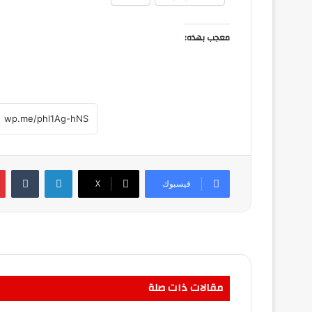
معجب بهذه:
لينكدإن
فيسبوك
‫X
مقالات ذات صلة