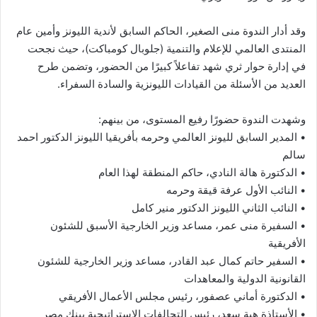
وقد أدار الندوة منى الصغير، الحاكم السابق لأندية الليونز وأمين عام
المنتدى العالمي للإعلام والتنمية (جلوبال كومباكت)، حيث نجحت
في إدارة حوار ثري شهد تفاعلاً كبيرًا من الحضور، وتضمن طرح
العديد من الأسئلة من القيادات الليونزية والسادة السفراء.
وشهدت الندوة حضورًا رفيع المستوى، من بينهم:
• المدير السابق لليونز العالمي وحرمه بأفريقيا الليونز الدكتور احمد
سالم
• الدكتورة هالة النادي، حاكم المنطقة لهذا العام
• النائب الأول عرفة قيقة وحرمه
• النائب الثاني الليونز الدكتور منير كامل
• السفيرة منى عمر، مساعد وزير الخارجية الأسبق للشئون
الأفريقية
• السفير حاتم كمال عبد القادر، مساعد وزير الخارجية للشئون
القانونية الدولية والمعاهدات
• الدكتورة أماني عصفور، رئيس مجلس الأعمال الأفريقي
• الأستاذة هبة سعد، رئيس التحالفات الاستراتيجية ببنك مصر