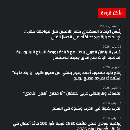
الأكثر قراءة
19 سبتمبر، 2025
رئيس الإتحاد السكندري يحفز اللاعبين قبل مواجهة كهرباء
الإسماعيلية ويجدد ثقته في الجهاز الفني .
22 يوليو، 2026
رئيس البرلمان العربي يبحث مع قيادة بورصة السلع البيلاروسية
العالمية آليات فتح آفاق جديدة للاستثمار
25 يونيو، 2026
إنتاج وليد منصور.. أحمد زعيم ينتهي من تصوير كليب “يا ولا حاجة”
استعدادًا لطرحه مطلع يوليو
9 أكتوبر، 2025
العساف وهارموني عربي يطلقان “أنا مصري أهوى التحدي”
17 يونيو، 2026
العرب كبوة في الحرب وكبوة في السلم
17 يوليو، 2026
إبراهيم سرحان ضمن قائمة CNBC عربية لأبرز 100 قائد أعمال في
الشرق الأوسط لعام 2026