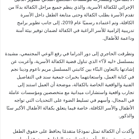
الإجرائي للكفالة الأسرية، والذي ينظم جميع مراحل الكفالة بدءًا من
تقدم الأسرة بطلب الكفالة وحتى متابعة الطفل داخل الأسرة
الكافلة، وتم اعتماده رسميًا عام 2019، إلى جانب تطوير برامج
تدريبية إلزامية للأسر الراغبة في الكفالة لضمان توفير بيئة آمنة
وداعمة للأطفال.
وتطرقت الحاجري إلى دور الدراما في رفع الوعي المجتمعي، مشيدة
بمسلسل «ليه لأ؟» الذي تناول قضية الكفالة الأسرية، وأعربت عن
إشادتها بالتعاون البنّاء بين كاتبتي المسلسل مريم ناعوم ودينا نجم
في كتابة العمل، واستعانتهما بخبرات جمعية سند في التفاصيل
الفنية والواقعية الخاصة بالكفالة، موضحة أن العمل استند إلى
تجارب واقعية واستشارات ميدانية مع متخصصين ومؤسسات عاملة
في المجال، وأسهم في تسليط الضوء على التحديات التي تواجه
الأطفال والأسر الكافلة، خاصة فيما يتعلق بكفالة الأطفال الأكبر سنًا
والذكور.
وأكدت أن الكفالة تمثل نموذجًا متقدمًا يحافظ على حقوق الطفل
وهويته، مشيرة إلى أهمية احترام حق الطفل في معرفة أصوله