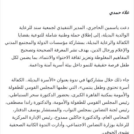
علاء حمدي
دعت ياسمين الحاجري، المدير التنفيذي لجمعية سند للرعاية
الوالدية البديلة، إلى إطلاق حملة وطنية شاملة للتوعية بقضايا
الكفالة والرعاية البديلة، بمشاركة مؤسسات الدولة والمجتمع المدني
والإعلام ورجال الدين، بهدف نشر المعرفة الصحيحة وتصحيح
المفاهيم المغلوطة وتعزيز ثقافة الاحتواء والانتماء، بما يضمن لكل
طفل فرصة حقيقية للنمو داخل بيئة أسرية آمنة وداعمة.
جاء ذلك خلال مشاركتها في ندوة بعنوان «الأسرة البديلة.. الكفالة
أسرة تحتوي وطفل ينتمي»، التي نظمها المجلس القومي للطفولة
والأمومة بمكتبة القاهرة الكبرى، بحضور الدكتورة سحر السنباطي،
رئيس المجلس القومي للطفولة والأمومة، والدكتورة راندا مصطفى،
رئيس لجنة التضامن بمجلس النواب، والمستشار يوسف الدفتار،
المحامي العام، والدكتورة جاكلين ممدوح، رئيس الإدارة المركزية
للرعاية بوزارة التضامن الاجتماعي، وأدارت الندوة الكاتبة الصحفية
نشوى الحوفي.