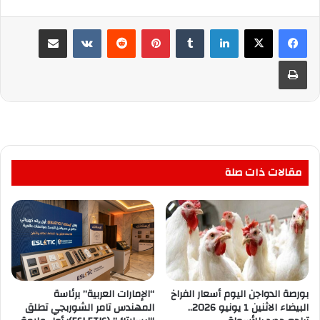
لينكدإن
بينتيريست
مشاركة عبر البريد
طباعة
مقالات ذات صلة
بورصة الدواجن اليوم أسعار الفراخ
“الإمارات العربية” برئاسة
البيضاء الاثنين 1 يونيو 2026..
المهندس تامر الشوربجي تطلق