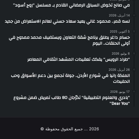
مي صالح تخوض السباق الرمضاني القادم بـ مسلسل “روج أسود”
14 أبريل، 2026
لسه قمر.. محمود غالي يعيد سعاد حسني لعالم الاستعراض من جديد
5 أكتوبر، 2025
حسام داغر يطلق برنامج شقة التعاون ويستضيف محمد ممدوح في
أولى الحلقات.. اليوم
8 يوليو، 2026
“طراد الرويس” يفكك تعقيدات المشهد الثقافي المعاصر
26 أبريل، 2026
الملكة رانيا في شوارع الأردن.. جولة تجمع بين دعم الأسواق وحب
الحفيدات
17 يونيو، 2026
“بادري والعلوم التطبيقية” تخرّجان 80 طالب تمريض ضمن مشروع
“Dear You”
2026 ... جميع الحقوق محفوظة ©