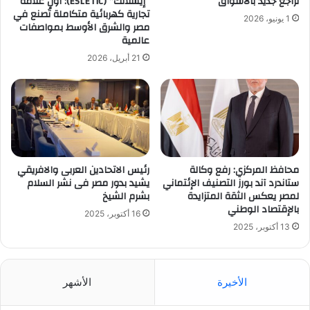
تراجع جديد بالأسواق
“إيسلاتك” (ESLETIC): أول علامة
تجارية كهربائية متكاملة تُصنع في
1 يونيو، 2026
مصر والشرق الأوسط بمواصفات
عالمية
21 أبريل، 2026
محافظ المركزي: رفع وكالة
رئيس الاتحادين العربى والافريقي
ستاندرد آند بورز التصنيف الإئتماني
يشيد بدور مصر فى نشر السلام
لمصر يعكس الثقة المتزايدة
بشرم الشيخ
بالإقتصاد الوطني
16 أكتوبر، 2025
13 أكتوبر، 2025
الأخيرة
الأشهر