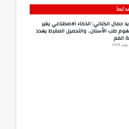
 أيضاً
ق
يد جمال الكناني: الذكاء الاصطناعي يغير
وم طب الأسنان.. والتجميل المفرط يهدد
 الفم