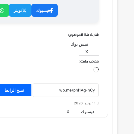
فيسبوك
تويتر
شارك هذا الموضوع:
فيس بوك
X
معجب بهذه:
جاري
التحميل…
نسخ الرابط
11 يونيو، 2026
طباعة
لينكدإن
مشاركة
بينتيريست
فيسبوك
‫X
عبر
البريد