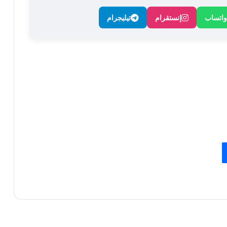
واتساب
إنستقرام
تيليجرام